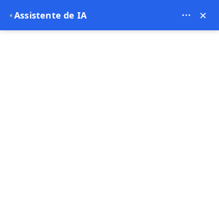
Bien Cappadocia Travel - 13914
×
Assistente de IA
✦
EUR
Página principal
9 Dias de Capadócia a Mesopotâmia: Uma 
9 Dias de Capadócia a
Mesopotâmia: Uma
Jornada pelos Origem da
Civilização
24-04-2026
Gobeklitepe