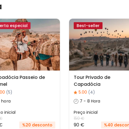
a
erta especial
Best-seller
adócia Passeio de
Tour Privado de
mel
Capadócia
.00
(5)
5.00
(4)
 hora
7 - 8 Hora
o inicial
Preço inicial
 €
150 €
€
90 €
%20 desconto
%40 desco