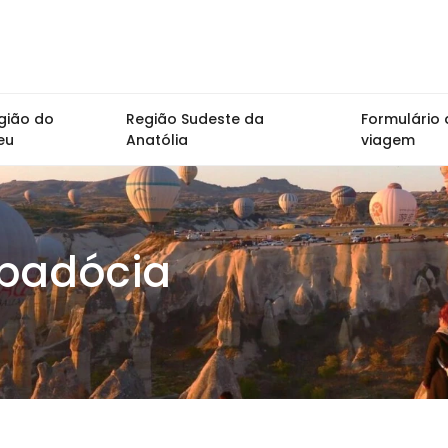
gião do
Região Sudeste da
Formulário 
eu
Anatólia
viagem
apadócia