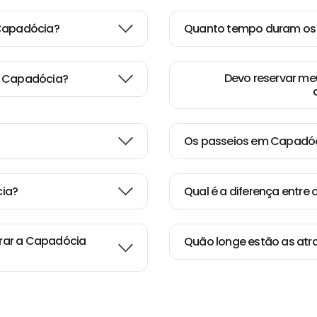
 Capadócia?
Quanto tempo duram os
Devo reservar m
a Capadócia?
Os passeios em Capadóc
cia?
Qual é a diferença entre 
orar a Capadócia
Quão longe estão as atr