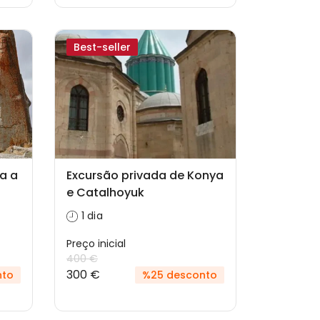
Best-seller
a a
Excursão privada de Konya
e Catalhoyuk
1 dia
Preço inicial
400 €
300 €
nto
%25 desconto