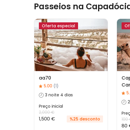
Passeios na Capadóci
Oferta especial
Of
aa70
Cap
Ca
5.00
(1)
5
3 noite 4 dias
2
Preço inicial
2,000 €
Preç
1,500 €
%25 desconto
100
80 