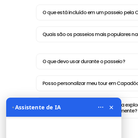
O que está incluído em um passeio pela
Quais são os passeios mais populares n
O que devo usar durante o passeio?
Posso personalizar meu tour em Capadó
Quantos dias eu preciso para expl
×
Assistente de IA
✦
adequadamente?