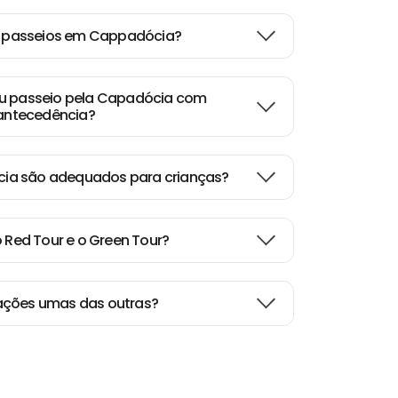
 passeios em Cappadócia?
eu passeio pela Capadócia com
antecedência?
ia são adequados para crianças?
o Red Tour e o Green Tour?
ações umas das outras?