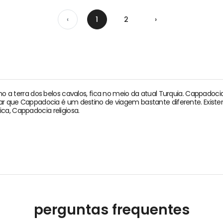
‹
1
2
›
terra dos belos cavalos, fica no meio da atual Turquia. Cappadoci
itar que Cappadocia é um destino de viagem bastante diferente. Existe
ca, Cappadocia religiosa.
perguntas frequentes