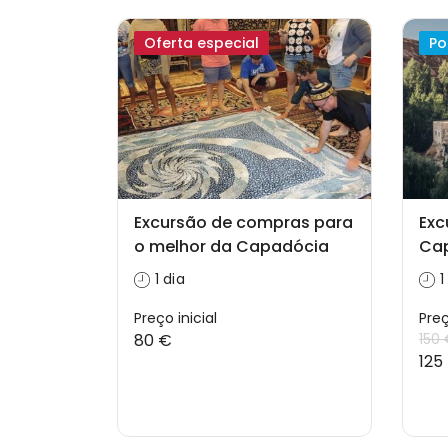
Oferta especial
Po
Excursão de compras para
Exc
o melhor da Capadócia
Ca
1 dia
1
Preço inicial
Preç
80 €
150
125