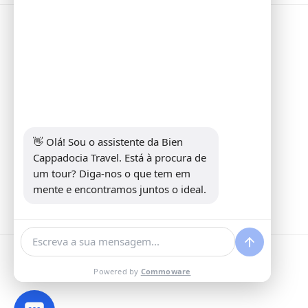
Informações
Address:
Yeni Mahalle Lale Caddesi
No 6 Daire 5 Merkez/ Nevşehir
Telefone:
+90 5307349440
E-mail:
info@biencappadocia.com
👋 Olá! Sou o assistente da Bien 
Cappadocia Travel. Está à procura de 
um tour? Diga-nos o que tem em 
mente e encontramos juntos o ideal.
Powered by
Commoware