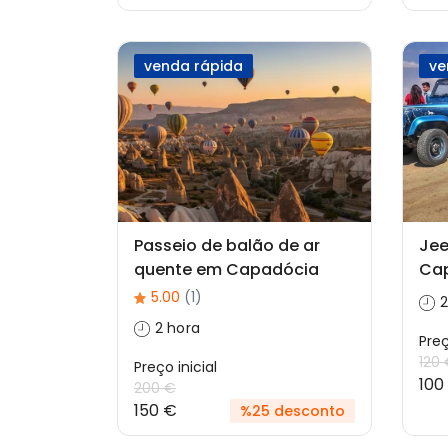
venda rápida
ve
Passeio de balão de ar
Jee
quente em Capadócia
Ca
5.00
(1)
2
2 hora
Preç
120
Preço inicial
100
200 €
150 €
%25 desconto