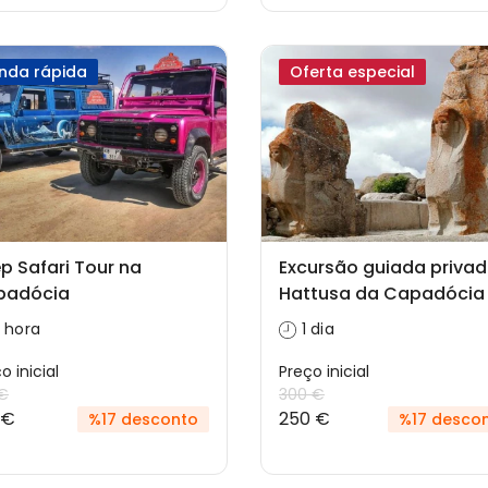
nda rápida
Oferta especial
p Safari Tour na
Excursão guiada privad
padócia
Hattusa da Capadócia
 hora
1 dia
o inicial
Preço inicial
 €
300 €
 €
250 €
%17 desconto
%17 desco