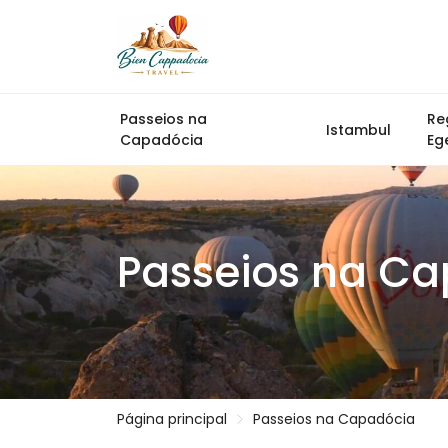
Passeios na
Re
Istambul
Capadócia
Eg
Passeios na C
Página principal
Passeios na Capadócia