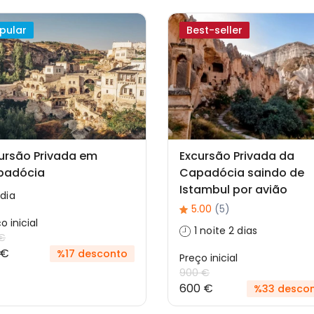
pular
Best-seller
ursão Privada em
Excursão Privada da
padócia
Capadócia saindo de
Istambul por avião
 dia
5.00
(5)
o inicial
1 noite 2 dias
 €
 €
%17 desconto
Preço inicial
900 €
600 €
%33 desco