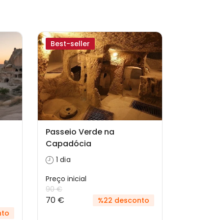
Best-seller
Passeio Verde na
Capadócia
1 dia
Preço inicial
90 €
70 €
%22 desconto
nto