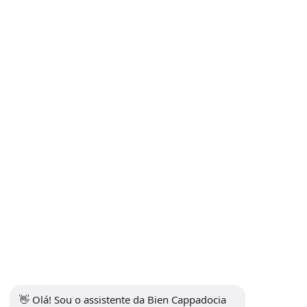
Política de Cancelamento e Reembolso
Contrato de Venda à Distância
Política de Privacidade e Proteção de Dados Pessoais
Política de Privacidade
Contato
Subscrever a Newsletter
Se inscrever
Mídia social
👋 Olá! Sou o assistente da Bien Cappadocia 