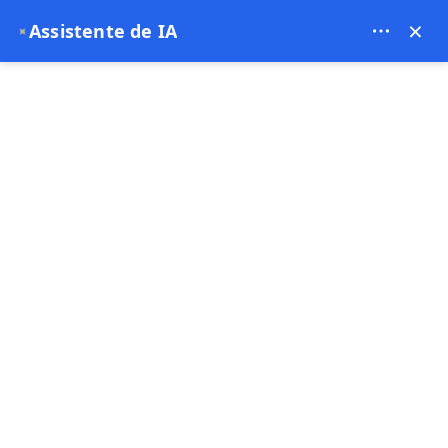
Bien Cappadocia Travel - 13914
×
Assistente de IA
✦
EUR
Página principal
Excursão Privada em Capadócia
Excursão Privada em Capadócia
Popular
1 dia
Reembolso Gratuito
Reserve agora, pague depois
Pague agora