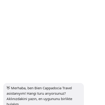
Gizlilik ve Kişisel Veri Koruma Politikası
Gizlilik Politikası
İletişim
Bültene Kayıt Ol
Abone Ol
Sosyal Medya
👋 Merhaba, ben Bien Cappadocia Travel 
asistanıyım! Hangi turu arıyorsunuz? 
Aklınızdakini yazın, en uygununu birlikte 
bulalım.