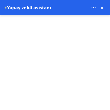
Bien Cappadocia Travel - 13914
×
Yapay zekâ asistanı
✦
EUR
Anasayfa
Kapadokya Camel Ride Tour
Kapadokya Camel Ride Tour
Özel teklif
2 Saat
Ücretsiz İade
Şimdi Öde
5.00
(5 Yorumlar)