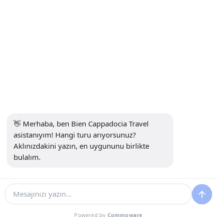
Abone Ol
Sosyal Medya
👋 Merhaba, ben Bien Cappadocia Travel 
asistanıyım! Hangi turu arıyorsunuz? 
Aklınızdakini yazın, en uygununu birlikte 
bulalım.
13914
Bien Cappadocia Travel - 13914
Acente Yönetim Sistemi
Powered by
Commoware