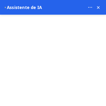
Bien Cappadocia Travel - 13914
×
Assistente de IA
✦
EUR
Página principal
Por que Göbeklitepe está mudando a his
Por que Göbeklitepe está
mudando a história
humana
17-02-2026
Gobeklitepe