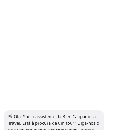
Política de Privacidade e Proteção de Dados Pessoais
Política de Privacidade
Contato
Subscrever a Newsletter
Se inscrever
Mídia social
👋 Olá! Sou o assistente da Bien Cappadocia 
Travel. Está à procura de um tour? Diga-nos o 
que tem em mente e encontramos juntos o 