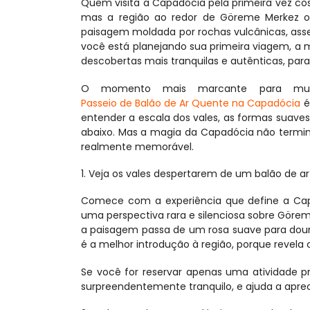
Quem visita a Capadócia pela primeira vez co
mas a região ao redor de Göreme Merkez o
paisagem moldada por rochas vulcânicas, asse
você está planejando sua primeira viagem, a
descobertas mais tranquilas e autênticas, par
O momento mais marcante para muit
Passeio de Balão de Ar Quente na Capadócia
 
entender a escala dos vales, as formas suaves
abaixo. Mas a magia da Capadócia não termina
realmente memorável.
1. Veja os vales despertarem de um balão de a
Comece com a experiência que define a Capad
uma perspectiva rara e silenciosa sobre Göreme
a paisagem passa de um rosa suave para doura
é a melhor introdução à região, porque revela
Se você for reservar apenas uma atividade 
surpreendentemente tranquilo, e ajuda a apre