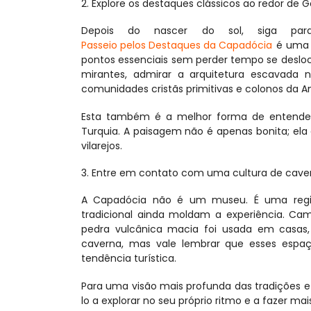
2. Explore os destaques clássicos ao redor de
Depois do nascer do sol, siga pa
Passeio pelos Destaques da Capadócia
 é uma 
pontos essenciais sem perder tempo se desloca
mirantes, admirar a arquitetura escavada 
comunidades cristãs primitivas e colonos da An
Esta também é a melhor forma de entender 
Turquia. A paisagem não é apenas bonita; ela é
vilarejos.
3. Entre em contato com uma cultura de caver
A Capadócia não é um museu. É uma região 
tradicional ainda moldam a experiência. Ca
pedra vulcânica macia foi usada em casas,
caverna, mas vale lembrar que esses espa
tendência turística.
Para uma visão mais profunda das tradições e
lo a explorar no seu próprio ritmo e a fazer mai