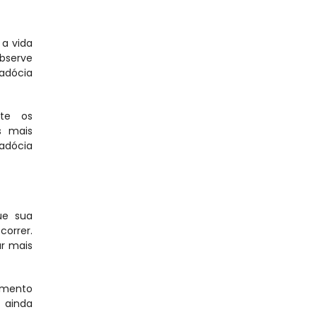
a vida 
bserve 
dócia 
te os 
 mais 
adócia 
e sua 
rrer. 
r mais 
omento 
ainda 