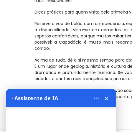
mais inesquecível.
Dicas práticas para quem visita pela primeira v
Reserve o voo de balão com antecedência, es
a disponibilidade. Vista-se em camadas: a
sapatos confortáveis, porque muitos mirantes e
possível; a Capadócia é muito mais recom
corrido.
Acima de tudo, dê a si mesmo tempo para abso
É um lugar onde geologia, história e cultur
dramática e profundamente humana. Se você
cidades e cantos mais tranquilos, sua primeir
Para muitos viajantes, aquele primeiro voo s
×
inesquecível. Tudo o mais apenas acrescenta
✦
Assistente de IA