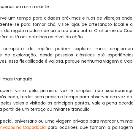
 apenas em um mirante
ve um tempo para cidades próximas e ruas de vilarejos onde 
ente-se para tomar chá, visite lojas de artesanato local e o
as da região mudam de uma rua para outra. O charme da Capa
bém está nos detalhes ao nível do chão.
s completa da região podem explorar mais amplamen
s de exploração, desde passeios clássicos até experiências
 vez, essa flexibilidade é valiosa, porque nenhuma viagem à Cap
 mais tranquilo
uem visita pela primeira vez é simples: não sobrecarregu
 cedo, tardes sem pressa e tempo para observar em vez de co
os vales e visitado os principais pontos, vale a pena acorda
 partir de um terraço ou mirante tranquilo.
special, aniversário ou uma viagem privada para marcar um m
Privados na Capadócia
 para ocasiões que tornam a paisagem 