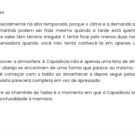
ez
pecialmente na alta temporada, porque o clima e a demanda 
s manhãs podem ser frias mesmo quando a tarde está quente
 vales têm terreno irregular. E tente ficar pelo menos duas noit
pensadora quando você não tenta conhecê-la em apenas u
rver a atmosfera. A Capadócia não é apenas uma lista de atr
a de vilarejo se encontram de uma forma que parece ao mesmo
 começar com o balão ao amanhecer e depois seguir pelos v
a visita parecerá completa em vez de apressada.
obre as chaminés de fadas é o momento em que a Capadócia se
 profundidade à memória.