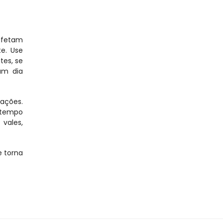
afetam 
. Use 
es, se 
m dia 
ações. 
 tempo 
ales, 
 torna 