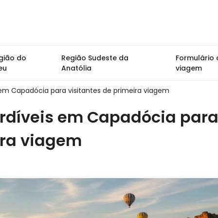
gião do
Região Sudeste da
Formulário 
eu
Anatólia
viagem
 em Capadócia para visitantes de primeira viagem
erdíveis em Capadócia par
ira viagem