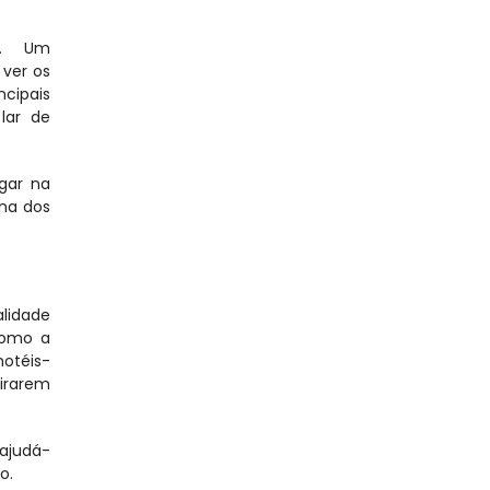
. Um 
ver os 
cipais 
ar de 
ar na 
na dos 
idade 
omo a 
otéis-
rarem 
 ajudá-
o.