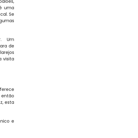
alões, 
é uma 
al. Se 
lgumas 
r. Um 
ara de 
arejos 
visita 
ferece 
 então 
, esta 
ico e 