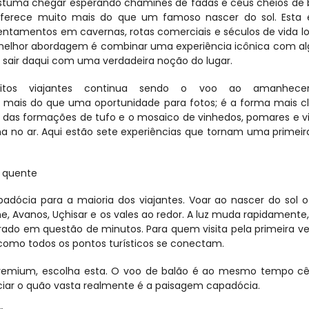
stuma chegar esperando chaminés de fadas e céus cheios de b
ferece muito mais do que um famoso nascer do sol. Esta 
ntamentos em cavernas, rotas comerciais e séculos de vida loc
 melhor abordagem é combinar uma experiência icônica com a
a sair daqui com uma verdadeira noção do lugar.
os viajantes continua sendo o voo ao amanhece
é mais do que uma oportunidade para fotos; é a forma mais cl
 das formações de tufo e o mosaico de vinhedos, pomares e vil
 no ar. Aqui estão sete experiências que tornam uma primeira 
r quente
ócia para a maioria dos viajantes. Voar ao nascer do sol o
, Avanos, Uçhisar e os vales ao redor. A luz muda rapidamente,
do em questão de minutos. Para quem visita pela primeira vez
 como todos os pontos turísticos se conectam.
premium, escolha esta. O voo de balão é ao mesmo tempo cên
ciar o quão vasta realmente é a paisagem capadócia.