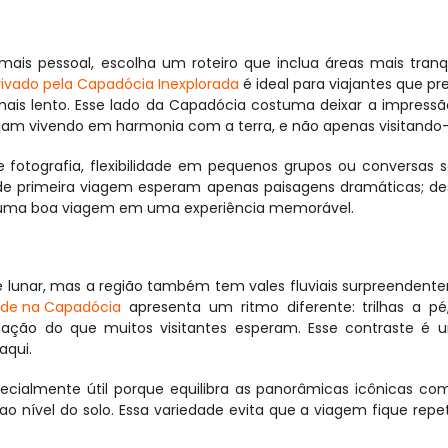
is pessoal, escolha um roteiro que inclua áreas mais tranqu
rivado pela Capadócia Inexplorada
 é ideal para viajantes que pr
 mais lento. Esse lado da Capadócia costuma deixar a impressã
uam vivendo em harmonia com a terra, e não apenas visitando-
otografia, flexibilidade em pequenos grupos ou conversas so
s de primeira viagem esperam apenas paisagens dramáticas; des
a uma boa viagem em uma experiência memorável.
 lunar, mas a região também tem vales fluviais surpreendent
rde na Capadócia
 apresenta um ritmo diferente: trilhas a pé,
etação do que muitos visitantes esperam. Esse contraste é u
aqui.
pecialmente útil porque equilibra as panorâmicas icônicas com
nível do solo. Essa variedade evita que a viagem fique repeti