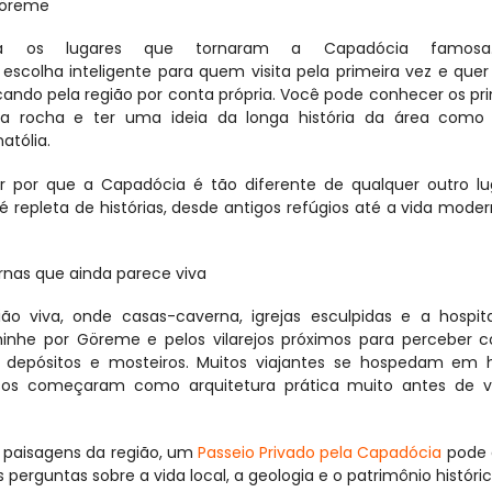
 Göreme
ra os lugares que tornaram a Capadócia famosa
escolha inteligente para quem visita pela primeira vez e quer 
ndo pela região por conta própria. Você pode conhecer os prin
na rocha e ter uma ideia da longa história da área como l
atólia.
por que a Capadócia é tão diferente de qualquer outro lug
 repleta de histórias, desde antigos refúgios até a vida moder
nas que ainda parece viva
viva, onde casas-caverna, igrejas esculpidas e a hospital
minhe por Göreme e pelos vilarejos próximos para perceber c
 depósitos e mosteiros. Muitos viajantes se hospedam em h
ços começaram como arquitetura prática muito antes de vi
 paisagens da região, um 
Passeio Privado pela Capadócia
 pode
s perguntas sobre a vida local, a geologia e o patrimônio históric