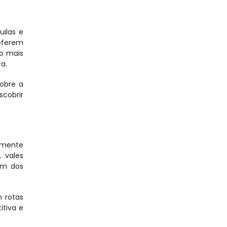
ilas e 
eferem 
o mais 
a.
bre a 
cobrir 
emente 
 vales 
m dos 
 rotas 
tiva e 