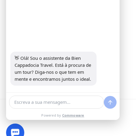
Informações
Address:
Yeni Mahalle Lale Caddesi
No 6 Daire 5 Merkez/ Nevşehir
Telefone:
+90 5307349440
E-mail:
info@biencappadocia.com
👋 Olá! Sou o assistente da Bien 
Cappadocia Travel. Está à procura de 
um tour? Diga-nos o que tem em 
mente e encontramos juntos o ideal.
Powered by
Commoware