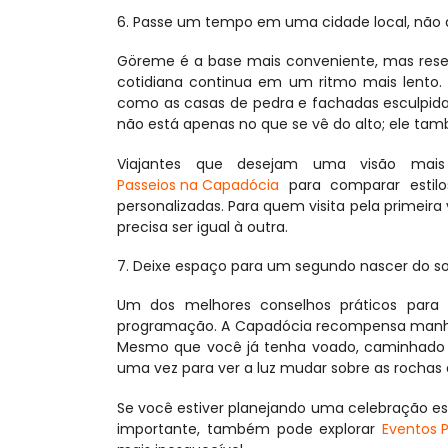
6. Passe um tempo em uma cidade local, não
Göreme é a base mais conveniente, mas reser
cotidiana continua em um ritmo mais lento. S
como as casas de pedra e fachadas esculpid
não está apenas no que se vê do alto; ele tam
Viajantes que desejam uma visão mai
Passeios na Capadócia
 para comparar estilo
personalizadas. Para quem visita pela primeira
precisa ser igual à outra.
7. Deixe espaço para um segundo nascer do sol
Um dos melhores conselhos práticos para q
programação. A Capadócia recompensa manhãs
Mesmo que você já tenha voado, caminhado pel
uma vez para ver a luz mudar sobre as rochas a
Se você estiver planejando uma celebração e
importante, também pode explorar 
Eventos 