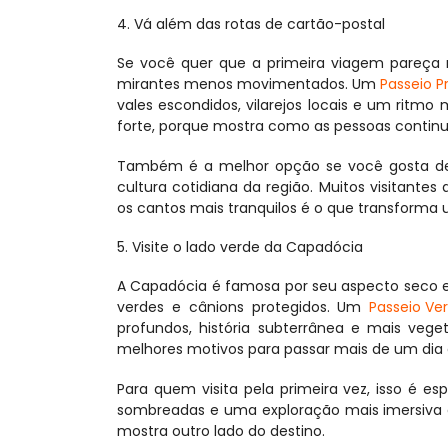
4. Vá além das rotas de cartão-postal
Se você quer que a primeira viagem pareça ma
mirantes menos movimentados. Um 
Passeio P
vales escondidos, vilarejos locais e um ritmo
forte, porque mostra como as pessoas contin
Também é a melhor opção se você gosta de f
cultura cotidiana da região. Muitos visitante
os cantos mais tranquilos é o que transform
5. Visite o lado verde da Capadócia
A Capadócia é famosa por seu aspecto seco e
verdes e cânions protegidos. Um 
Passeio Ve
profundos, história subterrânea e mais veg
melhores motivos para passar mais de um dia 
Para quem visita pela primeira vez, isso é es
sombreadas e uma exploração mais imersiva ao 
mostra outro lado do destino.