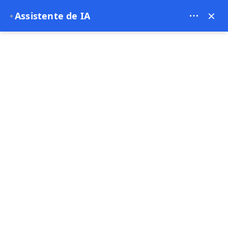
Bien Cappadocia Travel - 13914
×
Assistente de IA
✦
EUR
Istambul
Página principal
Istambul
Istambul
Best-seller
Oferta especial