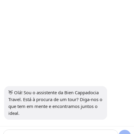
Subscrever a Newsletter
Se inscrever
Mídia social
👋 Olá! Sou o assistente da Bien Cappadocia 
Travel. Está à procura de um tour? Diga-nos o 
que tem em mente e encontramos juntos o 
ideal.
13914
Bien Cappadocia Travel - 13914