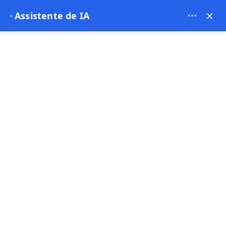
Bien Cappadocia Travel - 13914
×
Assistente de IA
✦
EUR
Região do Egeu
Página principal
Região do Egeu
Região do Egeu
Oferta especial
Oferta especial