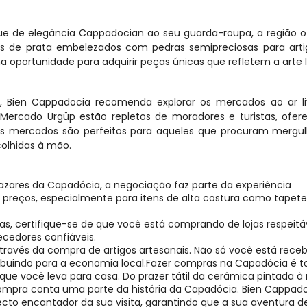
e de elegância Cappadocian ao seu guarda-roupa, a região o
os de prata embelezados com pedras semipreciosas para arti
oportunidade para adquirir peças únicas que refletem a arte l
 Bien Cappadocia recomenda explorar os mercados ao ar liv
rcado Ürgüp estão repletos de moradores e turistas, ofere
tes mercados são perfeitos para aqueles que procuram mergul
colhidas à mão.
zares da Capadócia, a negociação faz parte da experiência 
 preços, especialmente para itens de alta costura como tapetes
s, certifique-se de que você está comprando de lojas respeitáve
cedores confiáveis.
 através da compra de artigos artesanais. Não só você está rece
buindo para a economia local.
Fazer compras na Capadócia é ta
que você leva para casa. Do prazer tátil da cerâmica pintada à
 compra conta uma parte da história da Capadócia. Bien Cappado
cto encantador da sua visita, garantindo que a sua aventura de