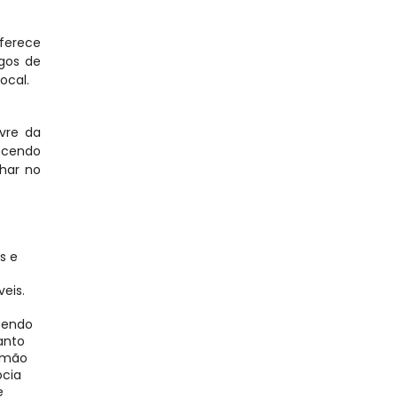
ferece 
gos de 
ocal.
re da 
cendo 
har no 
 e 
is. 
bendo 
nto 
 mão 
cia 
 