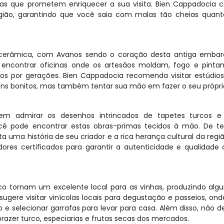
 que prometem enriquecer a sua visita. Bien Cappadocia co
egião, garantindo que você saia com malas tão cheias quant
cerâmica, com Avanos sendo o coração desta antiga embarc
 encontrar oficinas onde os artesãos moldam, fogo e pintam
s por gerações. Bien Cappadocia recomenda visitar estúdios 
ns bonitos, mas também tentar sua mão em fazer o seu própri
admirar os desenhos intrincados de tapetes turcos e ki
ê pode encontrar estas obras-primas tecidos à mão. De tes
ma história de seu criador e a rica herança cultural da região
es certificados para garantir a autenticidade e qualidade 
o tornam um excelente local para as vinhas, produzindo algu
ugere visitar vinícolas locais para degustação e passeios, ond
e selecionar garrafas para levar para casa. Além disso, não de
razer turco, especiarias e frutas secas dos mercados.