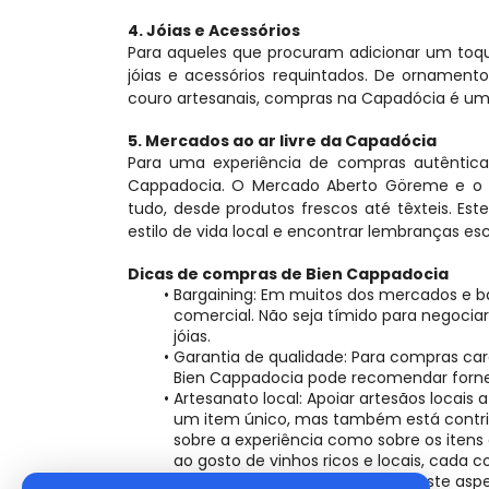
4. Jóias e Acessórios
Para aqueles que procuram adicionar um toqu
jóias e acessórios requintados. De ornament
couro artesanais, compras na Capadócia é uma 
5. Mercados ao ar livre da Capadócia
Para uma experiência de compras autêntica,
Cappadocia. O Mercado Aberto Göreme e o Me
tudo, desde produtos frescos até têxteis. Es
estilo de vida local e encontrar lembranças es
Dicas de compras de Bien Cappadocia
Bargaining: Em muitos dos mercados e ba
comercial. Não seja tímido para negociar
jóias.
Garantia de qualidade: Para compras cara
Bien Cappadocia pode recomendar forne
Artesanato local: Apoiar artesãos locais
um item único, mas também está contri
sobre a experiência como sobre os itens 
ao gosto de vinhos ricos e locais, cada
orgulha-se de guiá-lo através deste aspe