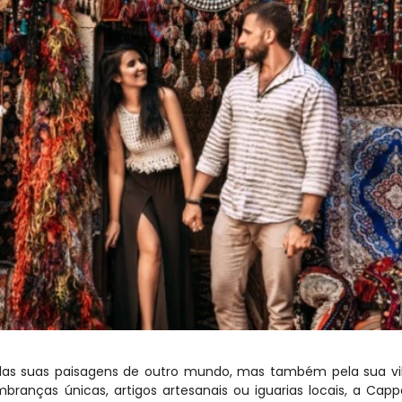
elas suas paisagens de outro mundo, mas também pela sua vib
branças únicas, artigos artesanais ou iguarias locais, a Capp