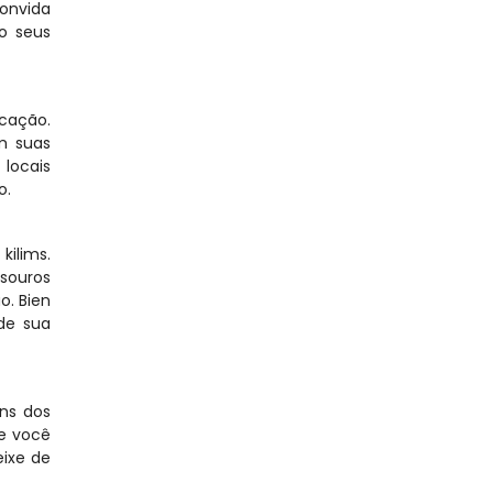
nvida 
o seus 
ação. 
 suas 
locais 
o.
lims. 
ouros 
. Bien 
de sua 
ns dos 
e você 
ixe de 