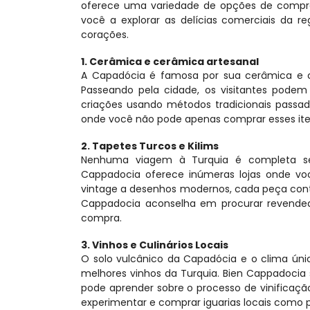
oferece uma variedade de opções de compras
você a explorar as delícias comerciais da r
corações.
1. Cerâmica e cerâmica artesanal
A Capadócia é famosa por sua cerâmica e 
Passeando pela cidade, os visitantes podem
criações usando métodos tradicionais passado
onde você não pode apenas comprar esses ite
2. Tapetes Turcos e Kilims
Nenhuma viagem à Turquia é completa sem 
Cappadocia oferece inúmeras lojas onde voc
vintage a desenhos modernos, cada peça conta u
Cappadocia aconselha em procurar revendedor
compra.
3. Vinhos e Culinários Locais
O solo vulcânico da Capadócia e o clima únic
melhores vinhos da Turquia. Bien Cappadocia s
pode aprender sobre o processo de vinificação 
experimentar e comprar iguarias locais como p