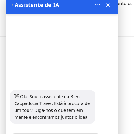
×
compras seja tão memorável quanto as p
Assistente de IA
✦
Informações
Address:
Yeni Mahalle Lale Caddesi
No 6 Daire 5 Merkez/ Nevşehir
Telefone:
+90 5307349440
E-mail:
info@biencappadocia.com
👋 Olá! Sou o assistente da Bien 
Cappadocia Travel. Está à procura de 
um tour? Diga-nos o que tem em 
mente e encontramos juntos o ideal.