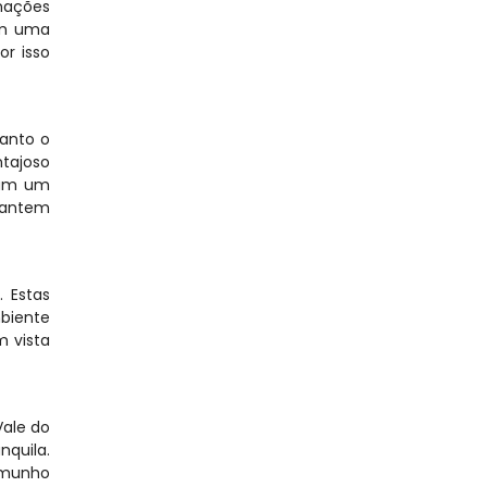
mações 
m uma 
 isso 
nto o 
tajoso 
ram um 
antem 
Estas 
iente 
 vista 
ale do 
uila. 
munho 