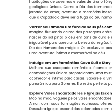
habitações de cavernas e vales de tirar o fô
geológicas únicas. Como o Dia dos Namorad
jornada de amor, aventura e memórias inesq
que a Capadócia deve ser a fuga do teu namo
Varrer seu amado um fora de seus pés com
Imagine flutuando acima das paisagens etér
nascer do sol pinta o céu em tons de ouro e 
inigualável para apreciar a beleza da região
Dia dos Namorados mágico. Os exclusivos pa
uma aventura íntima e memorável no céu.
Indulge em um Romântico Cave Suite Stay
Melhore sua escapada romântica, ficando em
acomodações únicas proporcionam uma mistur
acolhedor e íntimo para casais. Saboreie o vin
panorâmica para Göreme. É o retiro perfeito 
Explore Vales Encantadores e Igrejas Esco
Mão na mão, vagueie pelos vales encantadores 
Amor, com suas formações rochosas, oferece
Descubra igrejas escondidas adornadas com 