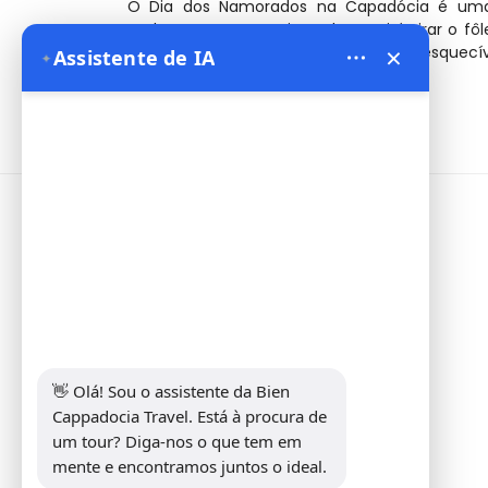
O Dia dos Namorados na Capadócia é uma 
embarque em uma jornada que irá tirar o fô
×
hoje para reservar a sua experiência inesquec
Assistente de IA
✦
Informações
Address:
Yeni Mahalle Lale Caddesi
No 6 Daire 5 Merkez/ Nevşehir
Telefone:
+90 5307349440
E-mail:
info@biencappadocia.com
👋 Olá! Sou o assistente da Bien 
Cappadocia Travel. Está à procura de 
um tour? Diga-nos o que tem em 
mente e encontramos juntos o ideal.