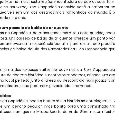
lego. Mas há mais nesta região encantadora do que as suas for
os se aproxima, Bien Cappadocia convida você a embarcar e
uecíveis em um dos destinos mais românticos do mundo. É por
rado este ano.
 um passeio de balão de ar quente
eas da Capadócia, de mãos dadas com seu ente querido, enqua
rosa. Um passeio de balão de ar quente oferece um ponto van
, tornando-se uma experiência peculiar para casais que procu
sseios de balão de Dia dos Namorados da Bien Cappadocia gar
 uma das luxuosas suítes de cavernas da Bien Cappadocia. 
a de charme histórico e confortos modernos, criando um amb
ho local perfeito junto à lareira ou descontraia num jacuzzi com
para pássaros que procuram privacidade e romance.
ndidas
da Capadócia, onde a natureza e a história se entrelaçam. O V
 um cenário peculiar, mas bonito para uma caminhada tranq
afrescos antigos no Museu Aberto do Ar de Göreme, um teste