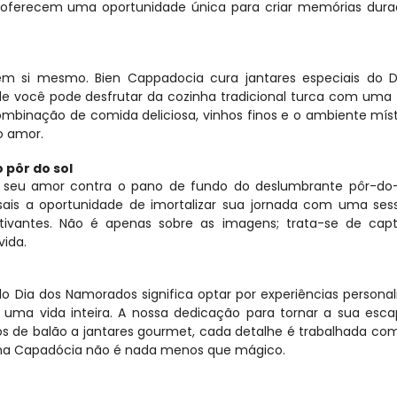
s oferecem uma oportunidade única para criar memórias dura
m si mesmo. Bien Cappadocia cura jantares especiais do Di
 você pode desfrutar da cozinha tradicional turca com uma 
combinação de comida deliciosa, vinhos finos e o ambiente míst
o amor.
 pôr do sol
 seu amor contra o pano de fundo do deslumbrante pôr-do-s
ais a oportunidade de imortalizar sua jornada com uma sess
tivantes. Não é apenas sobre as imagens; trata-se de captu
ida.
 Dia dos Namorados significa optar por experiências personali
uma vida inteira. A nossa dedicação para tornar a sua esca
os de balão a jantares gourmet, cada detalhe é trabalhada co
 na Capadócia não é nada menos que mágico.