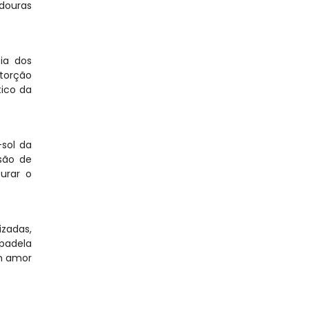
douras 
a dos 
torção 
ico da 
ol da 
ão de 
rar o 
zadas, 
padela 
m amor 