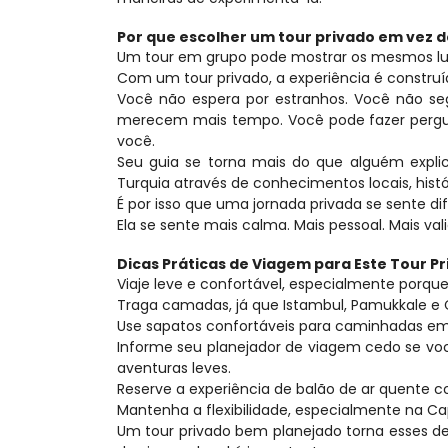
Por que escolher um tour privado em vez 
Um tour em grupo pode mostrar os mesmos lug
Com um tour privado, a experiência é constru
Você não espera por estranhos. Você não se
merecem mais tempo. Você pode fazer pergunta
você.
Seu guia se torna mais do que alguém explic
Turquia através de conhecimentos locais, histór
É por isso que uma jornada privada se sente di
Ela se sente mais calma. Mais pessoal. Mais vali
Dicas Práticas de Viagem para Este Tour Pr
Viaje leve e confortável, especialmente porque 
Traga camadas, já que Istambul, Pamukkale e
Use sapatos confortáveis para caminhadas em
Informe seu planejador de viagem cedo se você
aventuras leves.
Reserve a experiência de balão de ar quente 
Mantenha a flexibilidade, especialmente na C
Um tour privado bem planejado torna esses de