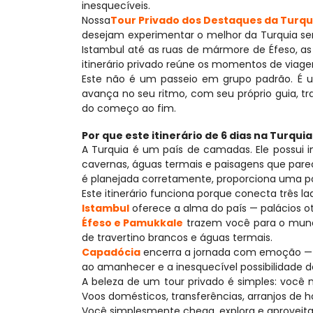
inesquecíveis.
Nossa
Tour Privado dos Destaques da Turquia
desejam experimentar o melhor da Turquia sem 
Istambul até as ruas de mármore de Éfeso, as
itinerário privado reúne os momentos de viag
Este não é um passeio em grupo padrão. É u
avança no seu ritmo, com seu próprio guia, tr
do começo ao fim.
Por que este itinerário de 6 dias na Turqu
A Turquia é um país de camadas. Ele possui imp
cavernas, águas termais e paisagens que parec
é planejada corretamente, proporciona uma po
Este itinerário funciona porque conecta três la
Istambul
 oferece a alma do país — palácios 
Éfeso e Pamukkale
 trazem você para o mundo
de travertino brancos e águas termais.
Capadócia
 encerra a jornada com emoção — c
ao amanhecer e a inesquecível possibilidade d
A beleza de um tour privado é simples: você n
Voos domésticos, transferências, arranjos de hot
Você simplesmente chega, explora e aproveit