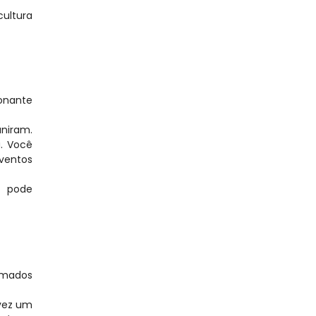
ultura 
onante 
iram. 
 Você 
ventos 
o pode 
rmados 
vez um 