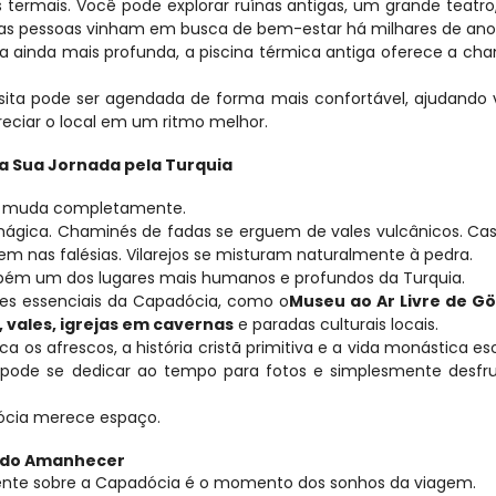
termais. Você pode explorar ruínas antigas, um grande teatro,
 as pessoas vinham em busca de bem-estar há milhares de ano
a ainda mais profunda, a piscina térmica antiga oferece a cha
isita pode ser agendada de forma mais confortável, ajudando 
ciar o local em um ritmo melhor.
da Sua Jornada pela Turquia
m muda completamente.
mágica. Chaminés de fadas se erguem de vales vulcânicos. Ca
m nas falésias. Vilarejos se misturam naturalmente à pedra.
ém um dos lugares mais humanos e profundos da Turquia.
ues essenciais da Capadócia, como o
Museu ao Ar Livre de Gö
 vales, igrejas em cavernas
 e paradas culturais locais.
a os afrescos, a história cristã primitiva e a vida monástica esc
 pode se dedicar ao tempo para fotos e simplesmente desfrut
dócia merece espaço.
s do Amanhecer
quente sobre a Capadócia é o momento dos sonhos da viagem.