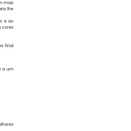
m mais 
io lhe 
 e ao 
 cores 
 final 
r a um 
hores 