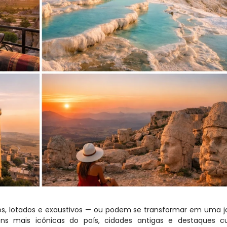
os, lotados e exaustivos — ou podem se transformar em uma j
ns mais icônicas do país, cidades antigas e destaques cult