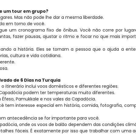
de um tour em grupo?
ares. Mas não pode lhe dar a mesma liberdade.
ída em torno de você.
gue um cronograma fixo de ônibus. Você não corre por lugare
s, fazer pausas, ajustar o ritmo e focar no que mais import
ando a história. Eles se tornam a pessoa que o ajuda a ente
ias, cultura e vida cotidiana.
ferente.
osa.
ivado de 6 Dias na Turquia
o itinerário inclui voos domésticos e diferentes regiões.
 Capadócia podem ter temperaturas muito diferentes.
 Éfeso, Pamukkale e nos vales da Capadócia.
 tem interesse especial em história, comida, fotografia, comp
com antecedência se for importante para você.
apadócia, onde os voos de balão dependem das condições climá
talhes fáceis. É exatamente por isso que trabalhar com uma a