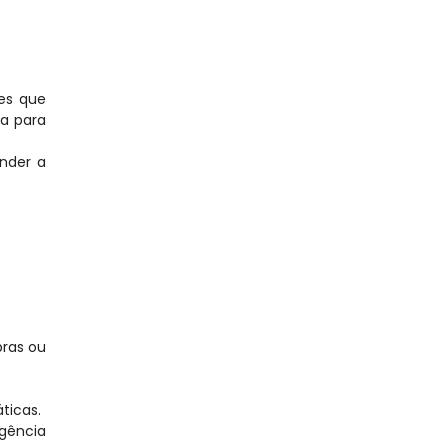
s que 
a para 
nder a 
ras ou 
ticas.
gência 