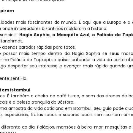
spiram
dades mais fascinantes do mundo. É aqui que a Europa e a Ás
onde imperadores bizantinos moldaram a história.
enciais: 
Hagia Sophia, a Mesquita Azul, o Palácio de Topka
ultanahmet.
o apenas paradas rápidas para fotos.
de passar mais tempo dentro da Hagia Sophia se seus mosai
r no Palácio de Topkapi se quiser entender a vida da corte ot
go despertar seu interesse e avançar mais rápido quando um
ente senti-la.
al em Istambul
 É também o cheiro de café turco, o som das sirenes de bal
ais e a beleza tranquila do Bósforo.
ma amostra da vida cotidiana em Istambul. Seu guia pode ajud
o, especiarias, frutas secas e sabores locais sem cair em arma
diferente ao dia. Palácios, mansões à beira-mar, mesquitas e b