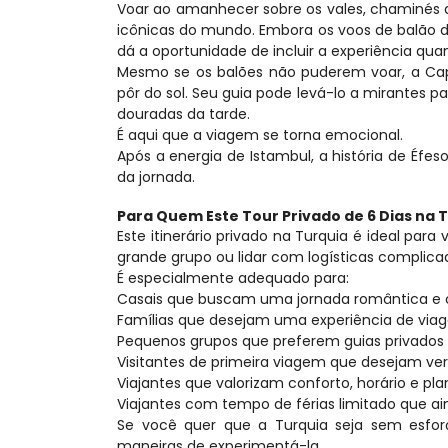
Voar ao amanhecer sobre os vales, chaminés d
icônicas do mundo. Embora os voos de balão de
dá a oportunidade de incluir a experiência qu
Mesmo se os balões não puderem voar, a Ca
pôr do sol. Seu guia pode levá-lo a mirantes 
douradas da tarde.
É aqui que a viagem se torna emocional.
Após a energia de Istambul, a história de Éfes
da jornada.
Para Quem Este Tour Privado de 6 Dias na T
Este itinerário privado na Turquia é ideal pa
grande grupo ou lidar com logísticas complica
É especialmente adequado para:
Casais que buscam uma jornada romântica e co
Famílias que desejam uma experiência de viage
Pequenos grupos que preferem guias privados e
Visitantes de primeira viagem que desejam ve
Viajantes que valorizam conforto, horário e pl
Viajantes com tempo de férias limitado que a
Se você quer que a Turquia seja sem esforç
maneiras de experimentá-la.