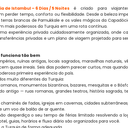
 de Istambul – 6 Dias / 5 Noites
 é criado para viajante
perder tempo, conforto ou flexibilidade. Desde a beleza imper
 terras brancas de Pamukkale e os vales mágicos da Capadócia
em mais poderosos da Turquia em uma rota contínua.
ma experiência privada cuidadosamente organizada, onde cad
ansferências privadas e um plano de viagem projetado para ser 
ia funciona tão bem
érios, ruínas antigas, locais sagrados, maravilhas naturais, vi
em quase irreais. Seis dias podem parecer curtos, mas quando 
derosa primeira experiência do país.
dos muito diferentes da Turquia:
otomanos, monumentos bizantinos, bazares, mesquitas e o Bósfo
 antigo — ruas romanas, grandes teatros, história sagrada, te
haminés de fadas, igrejas em cavernas, cidades subterrâneas, 
e um voo de balão de ar quente.
ão desperdiça o seu tempo de férias limitado resolvendo a logí
el, guias, horários e fluxo diário são organizados para você.
a a Turquia de forma adequada.