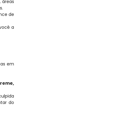
 áreas 
s.
nce de 
você a 
sas em 
reme, 
ulpida 
ar do 