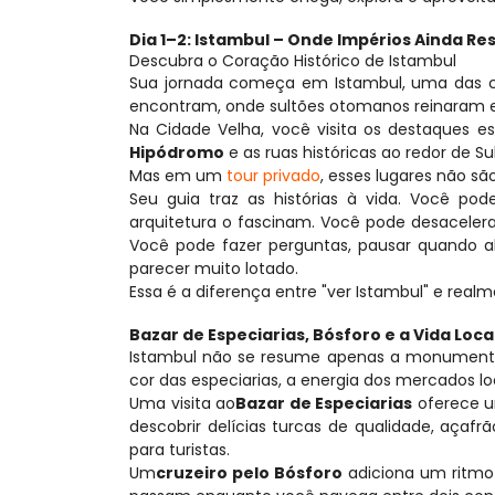
Dia 1–2: Istambul – Onde Impérios Ainda Re
Descubra o Coração Histórico de Istambul
Sua jornada começa em Istambul, uma das ci
encontram, onde sultões otomanos reinaram e 
Na Cidade Velha, você visita os destaques ess
Hipódromo
 e as ruas históricas ao redor de S
Mas em um
 tour privado
, esses lugares não sã
Seu guia traz as histórias à vida. Você po
arquitetura o fascinam. Você pode desacelera
Você pode fazer perguntas, pausar quando al
parecer muito lotado.
Essa é a diferença entre "ver Istambul" e realm
Bazar de Especiarias, Bósforo e a Vida Loc
Istambul não se resume apenas a monumentos.
cor das especiarias, a energia dos mercados loc
Uma visita ao
Bazar de Especiarias
 oferece u
descobrir delícias turcas de qualidade, açafrã
para turistas.
Um
cruzeiro pelo Bósforo
 adiciona um ritmo 