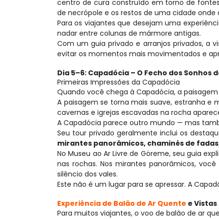
centro de cura construído em torno de fontes 
de necrópole e os restos de uma cidade onde
Para os viajantes que desejam uma experiênci
nadar entre colunas de mármore antigas.
Com um guia privado e arranjos privados, a v
evitar os momentos mais movimentados e apre
Dia 5–6: Capadócia – O Fecho dos Sonhos 
Primeiras Impressões da Capadócia
Quando você chega à Capadócia, a paisage
A paisagem se torna mais suave, estranha e 
cavernas e igrejas escavadas na rocha aparece
A Capadócia parece outro mundo — mas tamb
Seu tour privado geralmente inclui os destaq
mirantes panorâmicos, chaminés de fadas,
No Museu ao Ar Livre de Göreme, seu guia explic
nas rochas. Nos mirantes panorâmicos, você
silêncio dos vales.
Este não é um lugar para se apressar. A Capa
Experiência de Balão de Ar Quente
 e Vista
Para muitos viajantes, o voo de balão de ar 