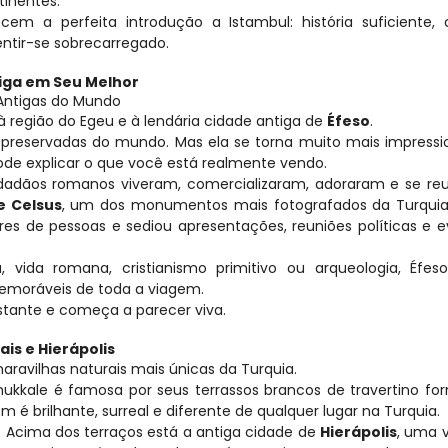
inentes.
cem a perfeita introdução a Istambul: história suficiente, c
entir-se sobrecarregado.
tiga em Seu Melhor
Antigas do Mundo
 região do Egeu e à lendária cidade antiga de 
Éfeso
.
preservadas do mundo. Mas ela se torna muito mais impressi
de explicar o que você está realmente vendo.
dãos romanos viveram, comercializaram, adoraram e se reun
e Celsus
, um dos monumentos mais fotografados da Turquia.
ares de pessoas e sediou apresentações, reuniões políticas e e
a, vida romana, cristianismo primitivo ou arqueologia, Éfes
emoráveis de toda a viagem.
distante e começa a parecer viva.
is e Hierápolis
aravilhas naturais mais únicas da Turquia.
kkale é famosa por seus terrassos brancos de travertino fo
 é brilhante, surreal e diferente de qualquer lugar na Turquia.
 Acima dos terraços está a antiga cidade de 
Hierápolis
, uma 