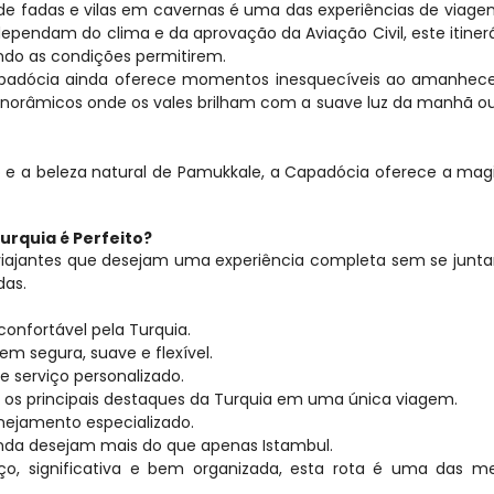
e fadas e vilas em cavernas é uma das experiências de viage
pendam do clima e da aprovação da Aviação Civil, este itinerár
ando as condições permitirem.
padócia ainda oferece momentos inesquecíveis ao amanhecer
panorâmicos onde os vales brilham com a suave luz da manhã ou
o e a beleza natural de Pamukkale, a Capadócia oferece a magia
urquia é Perfeito?
ra viajantes que desejam uma experiência completa sem se junta
das.
nfortável pela Turquia.
m segura, suave e flexível.
 serviço personalizado.
r os principais destaques da Turquia em uma única viagem.
anejamento especializado.
inda desejam mais do que apenas Istambul.
o, significativa e bem organizada, esta rota é uma das mel