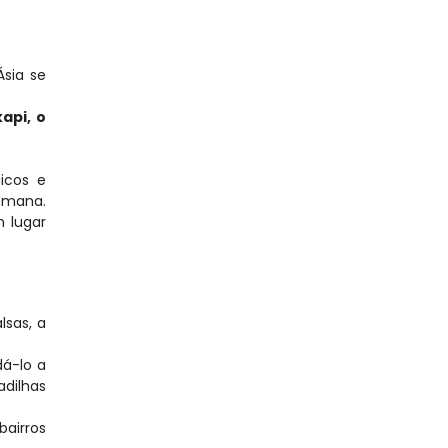
ia se 
pi, o 
cos e 
omana. 
 lugar 
sas, a 
á-lo a 
dilhas 
airros 