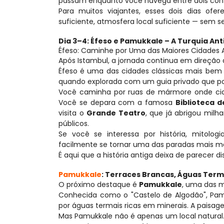
passam enquanto você navega entre dois cont
Para muitos viajantes, esses dois dias ofere
suficiente, atmosfera local suficiente — sem s
Dia 3–4: Éfeso e Pamukkale – A Turquia An
Éfeso: Caminhe por Uma das Maiores Cidades 
Após Istambul, a jornada continua em direção à
Éfeso é uma das cidades clássicas mais bem 
quando explorada com um guia privado que po
Você caminha por ruas de mármore onde cida
Você se depara com a famosa 
Biblioteca d
visita o 
Grande Teatro
, que já abrigou milh
públicos.
Se você se interessa por história, mitologi
facilmente se tornar uma das paradas mais m
É aqui que a história antiga deixa de parecer 
Pamukkale
: Terraces Brancas, Águas Terma
O próximo destaque é 
Pamukkale
, uma das m
Conhecida como o "Castelo de Algodão", Pamu
por águas termais ricas em minerais. A paisagem
Mas Pamukkale não é apenas um local natural.