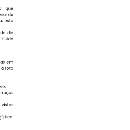
s que 
ial de 
, este 
a dia 
fluido 
las em 
a rota 
ro.
rraços 
vistas 
stica. 