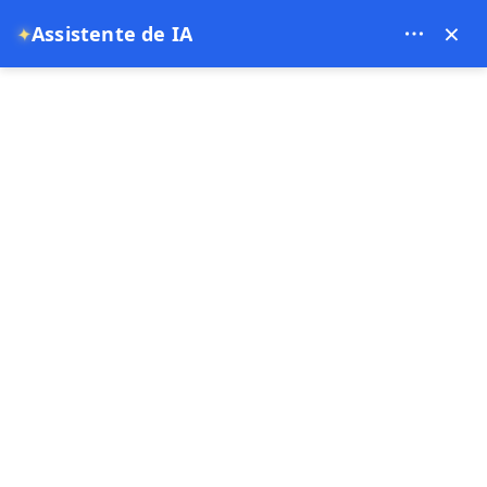
Bien Cappadocia Travel - 13914
×
✦
Assistente de IA
EUR
Página principal
Escapada Noturna para a Capadócia: Um To
Escapada Noturna para
a Capadócia: Um Tour
Privado de 2 Dias de
Istambul
20-05-2026
Capadócia ,
Turquia