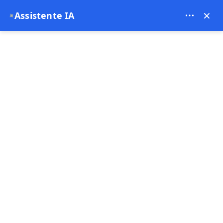
Bien Cappadocia Travel - 13914
×
Assistente IA
✦
EUR
Pagina principale
Gioielli Nascosti in Turchia: 10 Luoghi ch
Gioielli Nascosti in
Turchia: 10 Luoghi che
Non Dovresti Perdere
20-02-2026
Turchia