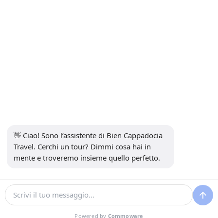
sottoscrivi
Social media
👋 Ciao! Sono l’assistente di Bien Cappadocia 
Travel. Cerchi un tour? Dimmi cosa hai in 
mente e troveremo insieme quello perfetto.
13914
Bien Cappadocia Travel - 13914
Sviluppato da
Powered by
Commoware