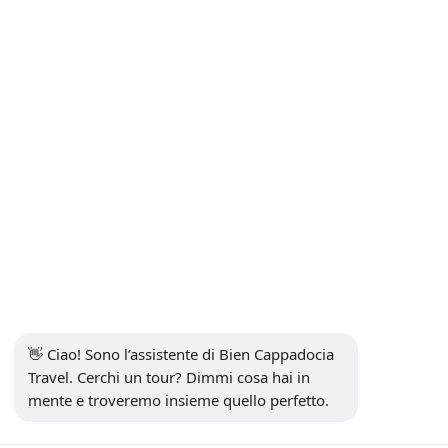
Contatto
Iscriviti alla Newsletter
sottoscrivi
Social media
👋 Ciao! Sono l’assistente di Bien Cappadocia 
Travel. Cerchi un tour? Dimmi cosa hai in 
mente e troveremo insieme quello perfetto.
13914
Bien Cappadocia Travel - 13914