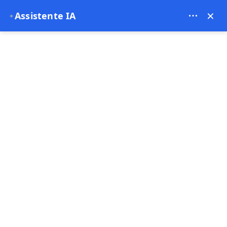
Bien Cappadocia Travel - 13914
×
Assistente IA
✦
EUR
Pagina principale
Contatto
Contatto
Siamo qui!