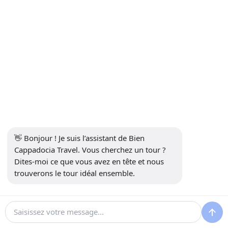
S'inscrire à la Newsletter
S'abonner
Réseaux sociaux
👋 Bonjour ! Je suis l’assistant de Bien 
Cappadocia Travel. Vous cherchez un tour ? 
Dites-moi ce que vous avez en tête et nous 
trouverons le tour idéal ensemble.
13914
Bien Cappadocia Travel - 13914
Développé par