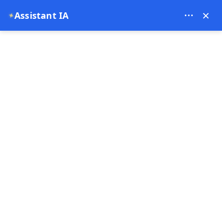
Bien Cappadocia Travel - 13914
×
Assistant IA
✦
EUR
Page d'accueil
Voyage privé en Mésopotamie et en Cappado
Voyage privé en
Mésopotamie et en
Cappadoce : 9 jours de
culture et de merveilles
25-06-2026
Cappadoce ,
Gobeklitepe ,
Turquie