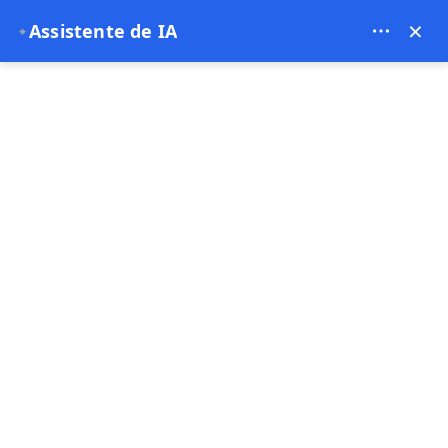
Bien Cappadocia Travel - 13914
×
Assistente de IA
✦
EUR
Eventos
Página principal
Eventos
Eventos
Oferta especial
Oferta especial