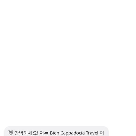
취소 및 환불 정책
거리 판매 계약
개인정보 보호 및 개인 데이터 보호 정책
개인정보처리방침
의사소통
뉴스레터 구독
구독하다
소셜 미디어
👋 안녕하세요! 저는 Bien Cappadocia Travel 어