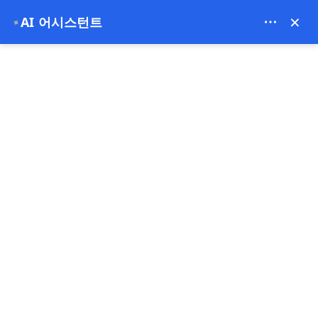
Bien Cappadocia Travel - 13914
×
AI 어시스턴트
✦
EUR
홈
Göbeklitepe와 Karahantepe: 우리가 지구상 최초의 문명을
Göbeklitepe와
Karahantepe: 우리가 지구
상 최초의 문명을 보고 있나
요?
24-04-2026
고백리테페