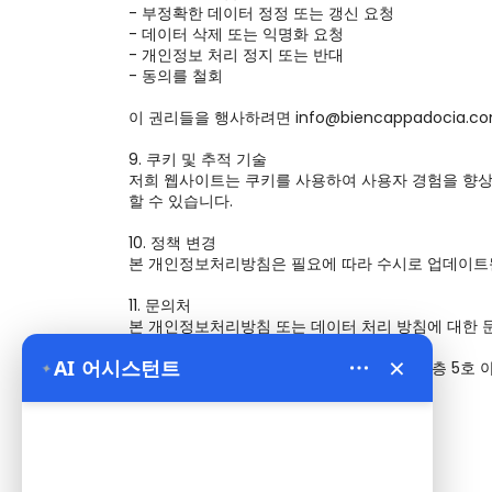
- 부정확한 데이터 정정 또는 갱신 요청

- 데이터 삭제 또는 익명화 요청

- 개인정보 처리 정지 또는 반대

- 동의를 철회

이 권리들을 행사하려면 info@biencappadocia.
9. 쿠키 및 추적 기술

저희 웹사이트는 쿠키를 사용하여 사용자 경험을 향상시
할 수 있습니다.

10. 정책 변경

본 개인정보처리방침은 필요에 따라 수시로 업데이트될 
11. 문의처

본 개인정보처리방침 또는 데이터 처리 방침에 대한 
Bien Cappadocia Travel

×
AI 어시스턴트
주소: 뉴 캠알레 라레 캐디시 번지 6호 건물 2층 5호
✦
이메일: info@biencappadocia.com

전화번호: +90 530 734 94 40