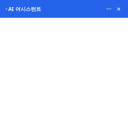
Bien Cappadocia Travel - 13914
×
AI 어시스턴트
✦
EUR
카파도키아 투어
홈
카파도키아 투어
카파도키아 투어
특별 메뉴
특별 메뉴