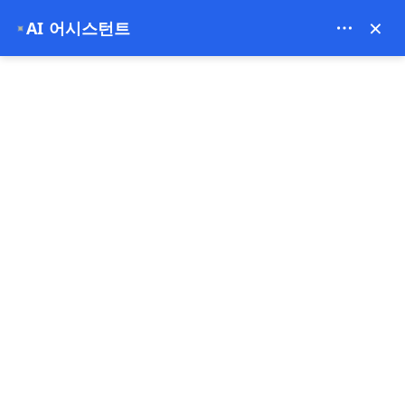
Bien Cappadocia Travel - 13914
×
AI 어시스턴트
✦
EUR
홈
비즈니스 클래스 카파도키아 투어 4일 3박
비즈니스 클래스 카파도키아 투어 4일 3박
특별 메뉴
3박 4일
무료 환불
지금 지불하세요
보증금 지불
5.00
(1 후기)