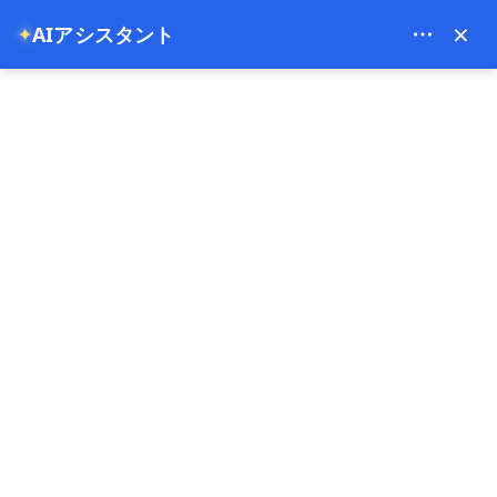
Bien Cappadocia Travel - 13914
×
AIアシスタント
✦
EUR
メインページ
時を超えたトルコ：カッパドキアとメソポタミアを
時を超えたトルコ：カッパ
ドキアとメソポタミアを巡
るプライベート9日間の旅
06-05-2026
ゴベクライト ,
トルコ