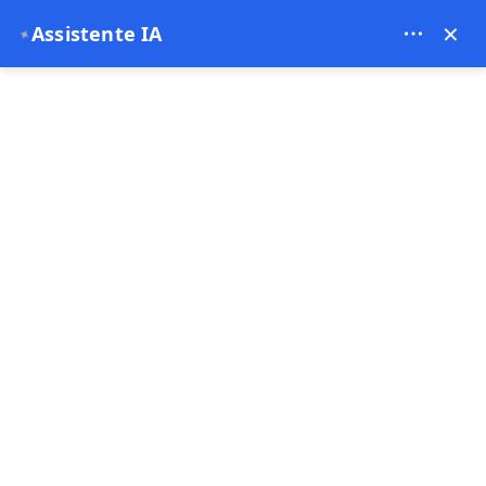
Bien Cappadocia Travel - 13914
×
Assistente IA
✦
EUR
Pagina principale
Le 10 cose da fare a Cappadocia per i visi
Le 10 cose da fare a
Cappadocia per i
visitatori alla prima
esperienza
18-01-2026
Cappadocia