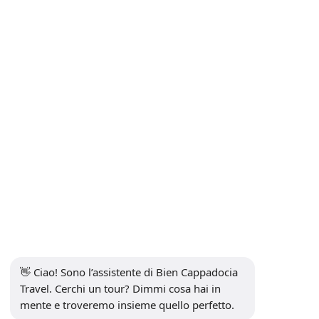
Informativa sulla privacy
Contatto
Iscriviti alla Newsletter
sottoscrivi
Social media
👋 Ciao! Sono l’assistente di Bien Cappadocia 
Travel. Cerchi un tour? Dimmi cosa hai in 
mente e troveremo insieme quello perfetto.