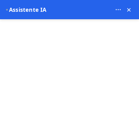
Bien Cappadocia Travel - 13914
×
Assistente IA
✦
EUR
Pagina principale
"Viaggiare lentamente in Turchia: perché
"Viaggiare lentamente in
Turchia: perché
prendersi il proprio
tempo cambia tutto"
20-02-2026
Turchia