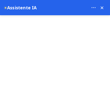
Bien Cappadocia Travel - 13914
×
Assistente IA
✦
EUR
Pagina principale
Tour privato delle attrazioni della Turchia
Tour privato delle attrazioni della Turchia da
Istanbul
Offerta speciale
5 notte 6 giorni
Rimborso gratuito
Paga ora
Pagamento del deposito