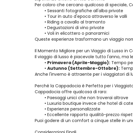
Per coloro che cercano qualcosa di speciale, Ca
Sessanti fotografiche all'alba private
Tour in auto d'epoca attraverso le valli
Riding a cavallo al tramonto
Degustazioni di vino private
Voli in elicottero o panoramici
Queste esperienze trasformano un viaggio nor
Il Momento Migliore per un Viaggio di Lusso in
Il viaggio di lusso è piacevole tutto l'anno, ma l
Primavera (Aprile-Maggio):
 Tempo perf
Autunno (Settembre-Ottobre):
 Tempe
Anche l'inverno è attraente per i viaggiatori di 
Perché la Cappadocia è Perfetta per i Viaggiato
Cappadocia offre qualcosa di raro:
Paesaggi unici che non troverai altrove
Luxuria boutique invece che hotel di cat
Esperienze personalizzate
Eccellente rapporto qualità-prezzo rispet
Puoi godere di un comfort a cinque stelle in u
Considerazioni Finali