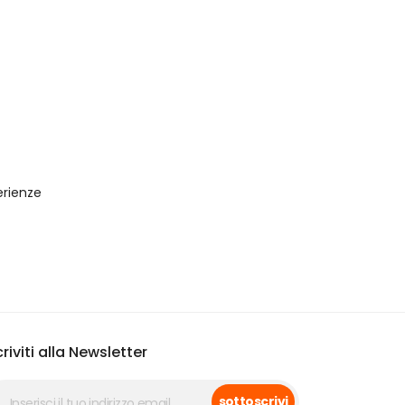
rienze 
criviti alla Newsletter
sottoscrivi