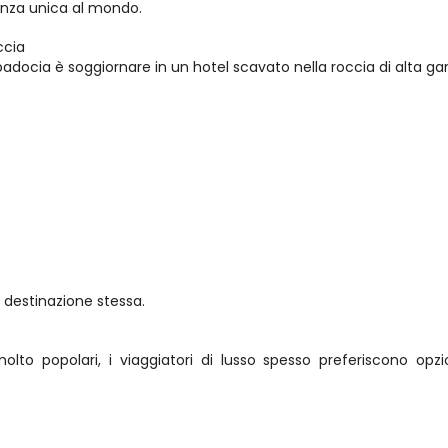
enza unica al mondo.
ccia
ppadocia è soggiornare in un hotel scavato nella roccia di alta 
a destinazione stessa.
lto popolari, i viaggiatori di lusso spesso preferiscono opzio