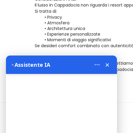
Il lusso in Cappadocia non riguarda i resort appa
Si tratta di:
Privacy
Atmosfera
Architettura unica
Esperienze personalizzate
Momenti di viaggio significativi
Se desideri comfort combinato con autenticità,
Vivi la Cappadocia con Stile
×
Presso 
Bien Cappadocia Travel
, progettiamo 
Assistente IA
✦
su misura — così puoi godere della Cappadocia 
Informazioni
Address:
Yeni Mahalle Lale Caddesi