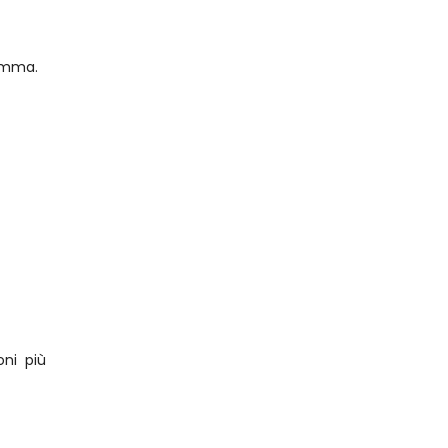
gamma.
ni più 