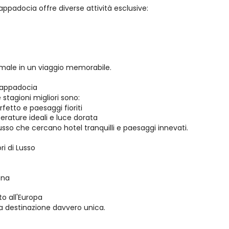
ppadocia offre diverse attività esclusive:
male in un viaggio memorabile.
 Cappadocia
e stagioni migliori sono:
etto e paesaggi fioriti
rature ideali e luce dorata
lusso che cercano hotel tranquilli e paesaggi innevati.
ri di Lusso
ena
to all'Europa
na destinazione davvero unica.