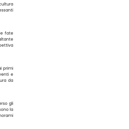
ultura 
ssanti 
e fate 
ltante 
ettiva 
 primi 
enti e 
ura da 
so gli 
sono la 
norami 