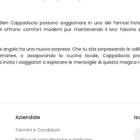
i Bien Cappadocia possono soggiornare in uno dei famosi hotel
tel offrono comfort moderni pur mantenendo il loro fascino st
 angolo ha una nuova sorpresa. Che tu stia sorpassando le valli 
terranee, o assaporando la cucina locale, Cappadocia pro
invita i viaggiatori a esplorare le meraviglie di questa magica r
Aziendale
Is
Termini e Condizioni
Politica di cancellazione e rimborso