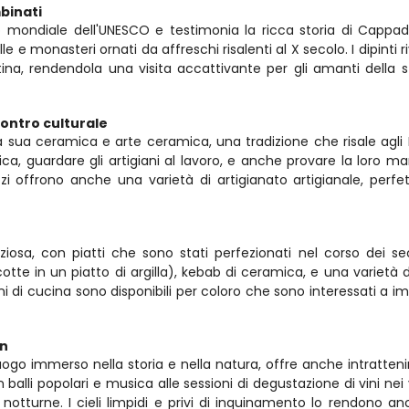
mbinati
ndiale dell'UNESCO e testimonia la ricca storia di Cappadoc
monasteri ornati da affreschi risalenti al X secolo. I dipinti ri
ntina, rendendola una visita accattivante per gli amanti della st
contro culturale
sua ceramica e arte ceramica, una tradizione che risale agli Hitt
mica, guardare gli artigiani al lavoro, e anche provare la loro man
zi offrono anche una varietà di artigianato artigianale, perfet
osa, con piatti che sono stati perfezionati nel corso dei seco
otte in un piatto di argilla), kebab di ceramica, e una varietà di 
ioni di cucina sono disponibili per coloro che sono interessati a im
an
 immerso nella storia e nella natura, offre anche intratten
 balli popolari e musica alle sessioni di degustazione di vini nei v
 notturne. I cieli limpidi e privi di inquinamento lo rendono an