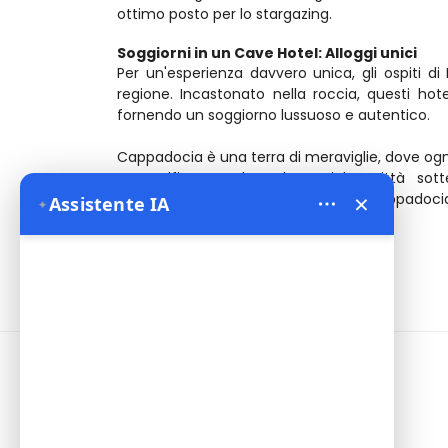
ottimo posto per lo stargazing.
Soggiorni in un Cave Hotel: Alloggi unici
Per un'esperienza davvero unica, gli ospiti d
regione. Incastonato nella roccia, questi ho
fornendo un soggiorno lussuoso e autentico.
Cappadocia è una terra di meraviglie, dove ogni
mongolfiera, esplorando antiche città sot
×
un'esperienza indimenticabile. Bien Cappadocia 
Assistente IA
✦
e creare ricordi che dureranno una vita.
Informazioni
Address:
Yeni Mahalle Lale Caddesi
No 6 Daire 5 Merkez/ Nevşehir