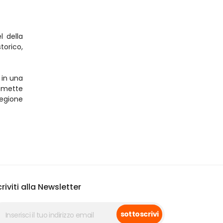
 della 
orico, 
in una 
mette 
egione 
criviti alla Newsletter
sottoscrivi