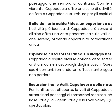
paesaggio che sembra al contrario. Con le su
vibrante, Cappadocia offre una serie di attività 
da fare a Cappadocia, su misura per gli ospiti 
Ballo dell'aria calda Rides: un'esperienza d
L'attività più iconica di Cappadocia è senza d
all'alba offre una vista panoramica sulle valli e
che sereno, offrendo opportunità fotografiche 
unica.
Esplora le città sotterranee: un viaggio ne
Cappadocia ospita diverse antiche città sotter
cristiani come nascondigli dagli invasori. Queste
spazi comuni, fornendo un affascinante sguard
non perdere.
Escursioni nelle Valli: Capolavoro della nat
Per l'enthusiast all'aperto, le valli di Cappadoci
straordinari paesaggi di formazioni rocciose, chie
Rose Valley, la Pigeon Valley e la Love Valley. Qu
spettacolari.