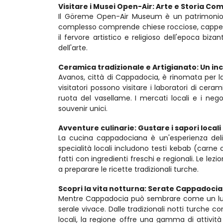
Visitare i Musei Open-Air: Arte e Storia Co
Il Göreme Open-Air Museum è un patrimonio mo
complesso comprende chiese rocciose, cappelle e 
il fervore artistico e religioso dell'epoca biza
dell'arte.
Ceramica tradizionale e Artigianato: Un in
Avanos, città di Cappadocia, è rinomata per la 
visitatori possono visitare i laboratori di cera
ruota del vasellame. I mercati locali e i nego
souvenir unici.
Avventure culinarie: Gustare i sapori locali
La cucina cappadociana è un'esperienza delizi
specialità locali includono testi kebab (carne c
fatti con ingredienti freschi e regionali. Le lez
a preparare le ricette tradizionali turche.
Scopri la vita notturna: Serate Cappadoci
Mentre Cappadocia può sembrare come un luogo
serale vivace. Dalle tradizionali notti turche con
locali, la regione offre una gamma di attività