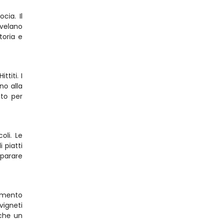
ia. Il 
velano 
oria e 
iti. I 
o alla 
to per 
li. Le 
piatti 
parare 
imento 
igneti 
che un 