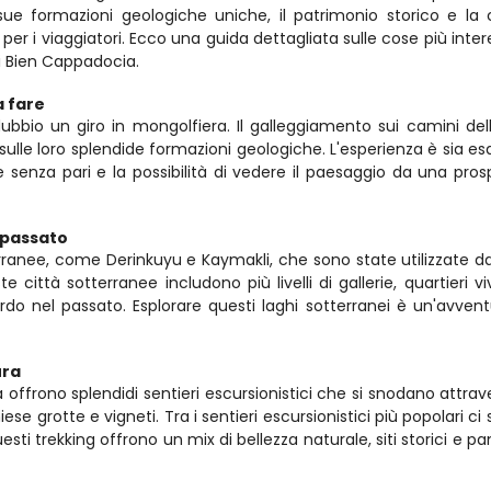
e formazioni geologiche uniche, il patrimonio storico e la c
per i viaggiatori. Ecco una guida dettagliata sulle cose più intere
di Bien Cappadocia.
a fare
ubbio un giro in mongolfiera. Il galleggiamento sui camini dell
 sulle loro splendide formazioni geologiche. L'esperienza è sia esa
senza pari e la possibilità di vedere il paesaggio da una prosp
l passato
ranee, come Derinkuyu e Kaymakli, che sono state utilizzate dai
 città sotterranee includono più livelli di gallerie, quartieri viv
o nel passato. Esplorare questi laghi sotterranei è un'avvent
ura
a offrono splendidi sentieri escursionistici che si snodano attraver
se grotte e vigneti. Tra i sentieri escursionistici più popolari ci 
esti trekking offrono un mix di bellezza naturale, siti storici e pa