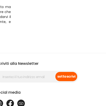
to ma 
re che 
rvi il 
te, e 
criviti alla Newsletter
sottoscrivi
cial media