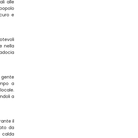
i alle 
popolo 
uro e 
tevoli 
 nella 
adocia 
 gente 
empo a 
ocale. 
doli a 
nte il 
ato da 
 calda 