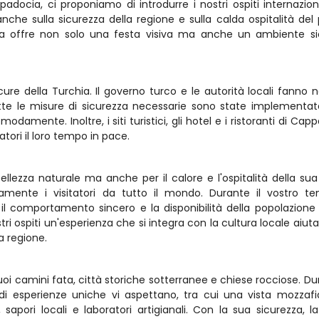
adocia, ci proponiamo di introdurre i nostri ospiti internazional
che sulla sicurezza della regione e sulla calda ospitalità del 
ia offre non solo una festa visiva ma anche un ambiente sic
re della Turchia. Il governo turco e le autorità locali fanno no
 Tutte le misure di sicurezza necessarie sono state implementate
damente. Inoltre, i siti turistici, gli hotel e i ristoranti di Capp
itatori il loro tempo in pace.
lezza naturale ma anche per il calore e l'ospitalità della sua
amente i visitatori da tutto il mondo. Durante il vostro t
il comportamento sincero e la disponibilità della popolazione l
 ospiti un'esperienza che si integra con la cultura locale aiutan
la regione.
i camini fata, città storiche sotterranee e chiese rocciose. Dura
i esperienze uniche vi aspettano, tra cui una vista mozzafi
 sapori locali e laboratori artigianali. Con la sua sicurezza, la