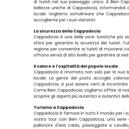
di turisti nel suo paesaggio unico. A Bien Capp
bellezze uniche di Cappadocia, informandoli an
locale. Vogliamo sottolineare che Cappadoc
accogliente per i suoi visitatori.
La sicurezza della Cappadocia
Cappadocia è una delle zone turistiche più sicu
sforzi per garantire la sicurezza dei turisti.
regione per consentire ai turisti di muoversi como
offrono servizi di alto livello per garantire ai vis
Il calore e l'ospitalità del popolo locale
Cappadocia è rinomata non solo per la sua bel
locale. La gente del posto accoglie caloros
Cappadocia, si può essere certi di incontrare 
Come Bien Cappadocia, vogliamo offrire ai nostri
scoprire gli aspetti più autentici e autentici del
Turismo a Cappadocia
Cappadocia è famosa in tutto il mondo per i suo
vostro tour con Bien Cappadocia, una serie d
palloncini d'aria calda, passeggiate a cavallo,