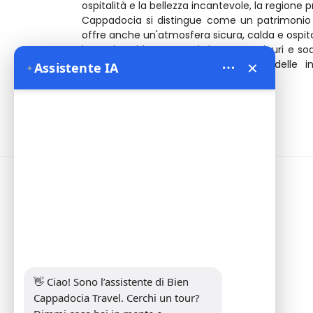
ospitalità e la bellezza incantevole, la region
Cappadocia si distingue come un patrimonio
offre anche un'atmosfera sicura, calda e ospit
i nostri ospiti apprezzati si sentano sicuri e s
×
benvenuto per unirvi alla scoperta delle i
Assistente IA
✦
dell'ambiente sicuro della regione.
Informazioni
Address:
Yeni Mahalle Lale Caddesi
No 6 Daire 5 Merkez/ Nevşehir
Telefono:
+90 5307349440
E-mail:
info@biencappadocia.com
👋 Ciao! Sono l’assistente di Bien 
Cappadocia Travel. Cerchi un tour? 