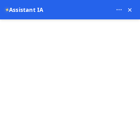
Bien Cappadocia Travel - 13914
×
Assistant IA
✦
EUR
Page d'accueil
Circuit de la nourriture et de l'histoire en 
Circuit de la nourriture et
de l'histoire en Turquie :
d'Istanbul à Gaziantep et
Göbekli Tepe
31-05-2026
Cappadoce ,
Gobeklitepe ,
Turquie