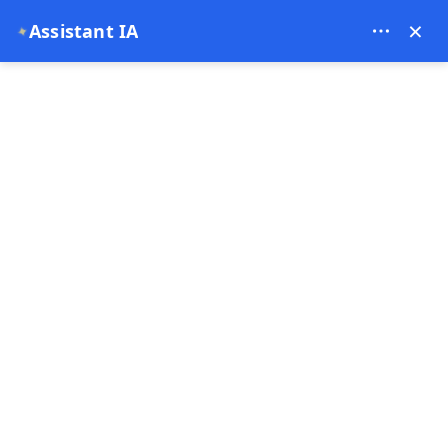
Bien Cappadocia Travel - 13914
×
Assistant IA
✦
EUR
Page d'accueil
Visite verte à Cappadocia
Visite verte à Cappadocia
Best-seller
1 Jour
Remboursement gratuit
Payez maintenant
Paiement de l'acompte