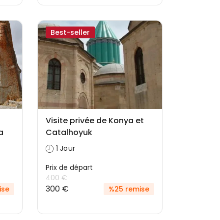
Best-seller
Visite privée de Konya et
a
Catalhoyuk
1 Jour
Prix ​​de départ
400 €
300 €
ise
%25 remise