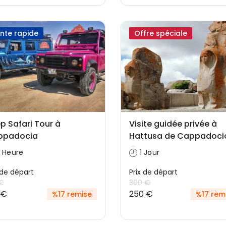
nte rapide
Offre spéciale
p Safari Tour à
Visite guidée privée à
ppadocia
Hattusa de Cappadoci
 Heure
1 Jour
 ​​de départ
Prix ​​de départ
 €
300 €
 €
250 €
%17 remise
%17 rem