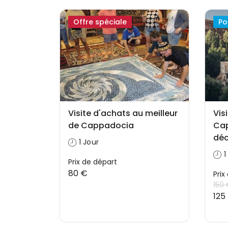
Offre spéciale
Po
Visite d'achats au meilleur
Vis
de Cappadocia
Ca
déc
1 Jour
1
Prix ​​de départ
80 €
Prix
150
125