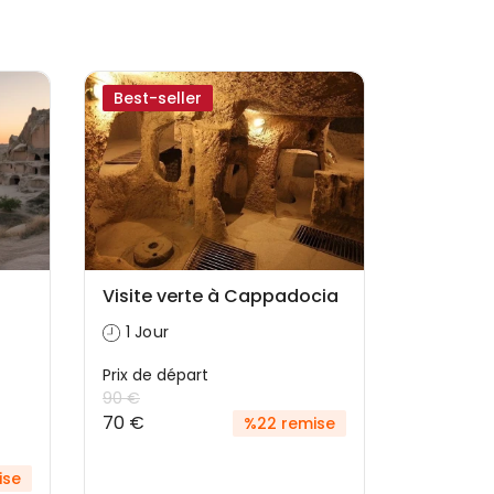
Best-seller
Visite verte à Cappadocia
1 Jour
Prix ​​de départ
90 €
70 €
%22 remise
ise