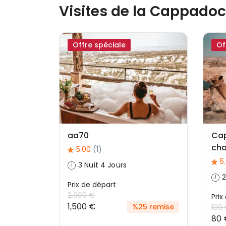
Visites de la Cappado
Offre spéciale
Of
aa70
Ca
ch
5.00
(1)
5
3 Nuit 4 Jours
2
Prix ​​de départ
2,000 €
Prix
1,500 €
%25 remise
100
80 