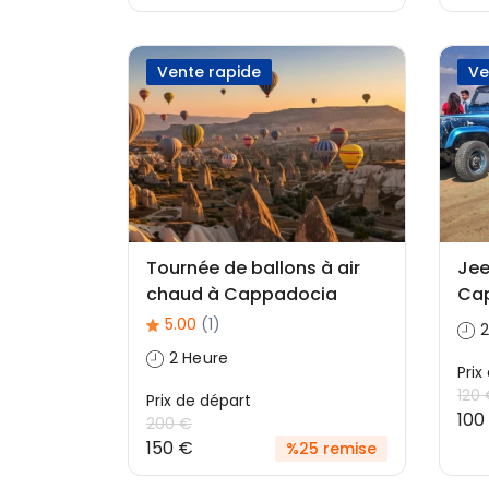
Vente rapide
Ve
Tournée de ballons à air
Jee
chaud à Cappadocia
Ca
5.00
(1)
2
2 Heure
Prix
120
Prix ​​de départ
100
200 €
150 €
%25 remise