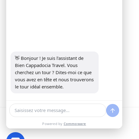
Informations
Address:
Yeni Mahalle Lale Caddesi
No 6 Daire 5 Merkez/ Nevşehir
Téléphone:
+90 5307349440
E-mail:
info@biencappadocia.com
👋 Bonjour ! Je suis l’assistant de 
Bien Cappadocia Travel. Vous 
cherchez un tour ? Dites-moi ce que 
vous avez en tête et nous trouverons 
le tour idéal ensemble.
Powered by
Commoware