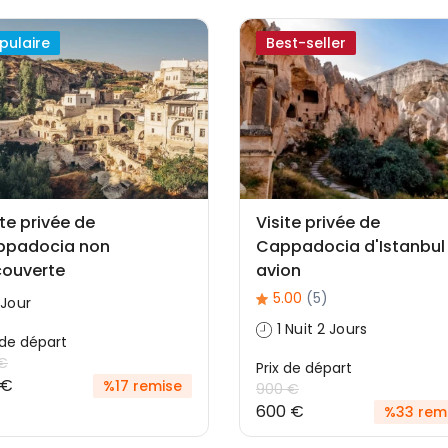
pulaire
Best-seller
ite privée de
Visite privée de
ppadocia non
Cappadocia d'Istanbul
ouverte
avion
5.00
(5)
 Jour
1 Nuit 2 Jours
 ​​de départ
 €
Prix ​​de départ
 €
%17 remise
900 €
600 €
%33 rem