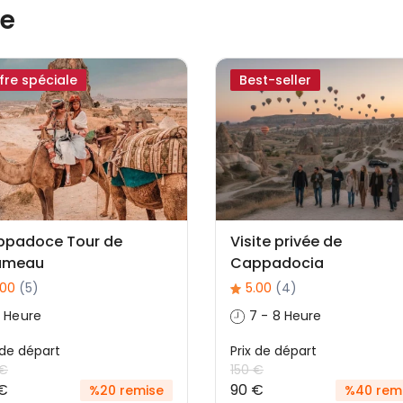
ce
fre spéciale
Best-seller
ppadoce Tour de
Visite privée de
ameau
Cappadocia
.00
(5)
5.00
(4)
 Heure
7 - 8 Heure
 ​​de départ
Prix ​​de départ
 €
150 €
€
90 €
%20 remise
%40 rem