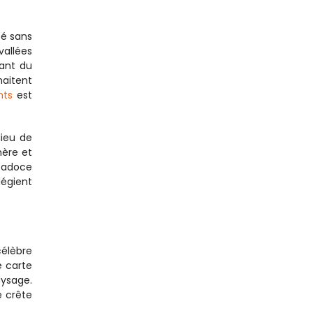
é sans 
allées 
ant du 
aitent 
hts
 est 
ieu de 
ère et 
padoce 
égient 
élèbre 
 carte 
ysage. 
 crête 