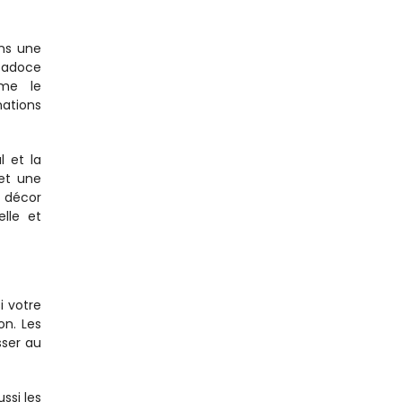
ns une 
padoce 
me le 
ations 
 et la 
et une 
 décor 
lle et 
 votre 
n. Les 
ser au 
si les 