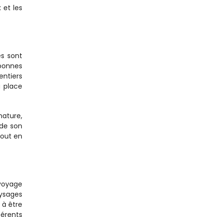
et les 
s sont 
bonnes 
ntiers 
 place 
ature, 
de son 
out en 
voyage 
ysages 
à être 
rents 