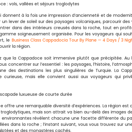
e : vols, vallées et séjours troglodytes
i donnent à la fois une impression d’ancienneté et de modernit
un lever de soleil sur des paysages volcaniques, parcourir des v
trer dans des intérieurs creusés dans la roche, tout en profit
gamme soigneusement organisée. Pour les voyageurs qui souh
t, le 
Business Class Cappadocia Tour By Plane — 4 Days / 3 Nig
vrir la région.
z que la Cappadoce soit immersive plutôt que précipitée. Au l
 concentrer sur l’essentiel : les paysages, l’histoire, l’atmosph
’une des destinations les plus singulières de Turquie. La Cap
e curieuse, mais elle convient aussi aux voyageurs qui privil
 escapade luxueuse de courte durée
offre une remarquable diversité d’expériences. La région est c
troglodytiques, mais son attrait va bien au-delà des images de
es environnantes révèlent chacune une facette différente du pa
llées dans la roche ; l’instant suivant, vous vous trouvez sur une
ulptées et des monastères cachés.