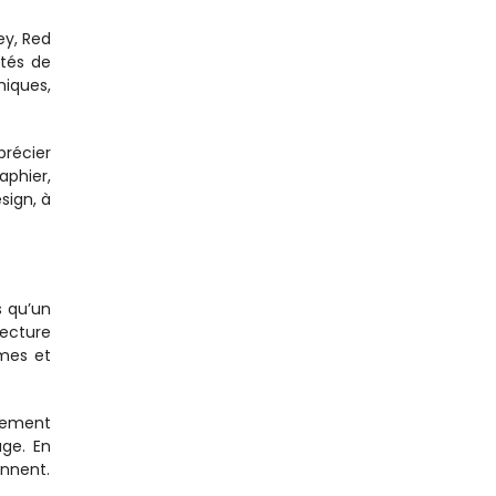
y, Red 
tés de 
iques, 
récier 
phier, 
ign, à 
 qu’un 
ecture 
mes et 
lement 
ge. En 
ennent.