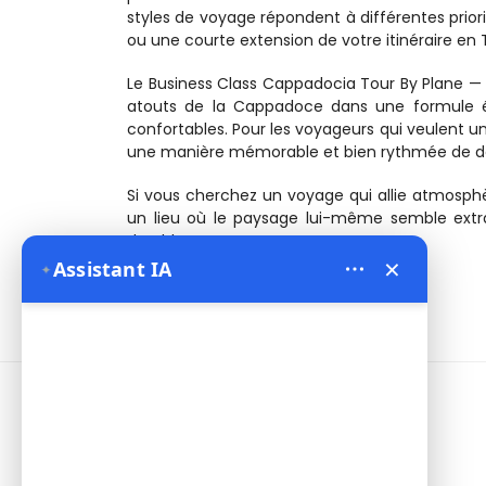
styles de voyage répondent à différentes prior
ou une courte extension de votre itinéraire en 
Le Business Class Cappadocia Tour By Plane — 4 
atouts de la Cappadoce dans une formule é
confortables. Pour les voyageurs qui veulent un
une manière mémorable et bien rythmée de décou
Si vous cherchez un voyage qui allie atmosphè
un lieu où le paysage lui-même semble extra
durable.
×
✦
Assistant IA
Informations
Address:
Yeni Mahalle Lale Caddesi
No 6 Daire 5 Merkez/ Nevşehir