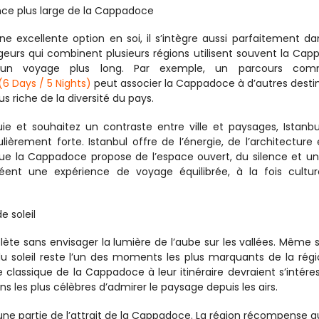
nce plus large de la Cappadoce
une excellente option en soi, il s’intègre aussi parfaitement da
geurs qui combinent plusieurs régions utilisent souvent la Cap
un voyage plus long. Par exemple, un parcours com
(6 Days / 5 Nights)
 peut associer la Cappadoce à d’autres destin
 riche de la diversité du pays.
e et souhaitez un contraste entre ville et paysages, Istanbul
rement forte. Istanbul offre de l’énergie, de l’architecture 
 que la Cappadoce propose de l’espace ouvert, du silence et un
éent une expérience de voyage équilibrée, à la fois culture
e soleil
 sans envisager la lumière de l’aube sur les vallées. Même si
r du soleil reste l’un des moments les plus marquants de la régio
classique de la Cappadoce à leur itinéraire devraient s’intéres
ons les plus célèbres d’admirer le paysage depuis les airs.
une partie de l’attrait de la Cappadoce. La région récompense aus