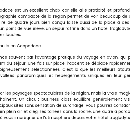
doce est un excellent choix car elle allie praticité et profonde
éographie compacte de la région permet de voir beaucoup de 
aire de quatre jours bien conçu laisse aussi de la place à des 
 point de vue élevé, un séjour raffiné dans un hôtel troglodytiq
es locales.
 3 nuits en Cappadoce
e souvent par l’avantage pratique du voyage en avion, qui p
 du séjour. Une fois sur place, l’accent se déplace rapidemen
oigneusement sélectionnées. C’est là que les meilleurs atouts
s, vallées panoramiques et hébergements uniques en leur gen
 les paysages spectaculaires de la région, mais la vraie magie
aînent. Un circuit business class équilibre généralement visi
cipaux sites sans sensation de surcharge. Vous pourrez consacr
 plein air et d’églises taillées dans la roche, une autre à parcour
 à vous imprégner de l’atmosphère depuis votre hôtel troglodyti