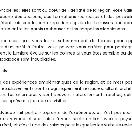
elles ; elles sont au cœur de l’identité de la région. Rose Valle
hacune des couleurs, des formations rocheuses et des possibili
prêtent mieux à la contemplation depuis des terrasses panoram
cile entre les parois rocheuses et les chapelles silencieuses.
ici, c’est qu’il vous laisse suffisamment de temps pour app
 d’un arrêt à l’autre, vous pouvez vous arrêter pour photogra
nt la lumière évolue sur les collines. Si vous êtes sensible au des
appadoce sont inoubliables.
iels
ne des expériences emblématiques de la région, et ce n’est pas
tablissements sont magnifiquement restaurés, alliant archit
rain. Les chambres y sont souvent naturellement fraîches, cal
bles après une journée de visites.
odytique fait partie intégrante de l’expérience, et n’est pas seu
sse au voyage et vous aide à vous sentir en lien avec le paysa
cit, et c’est l’une des raisons pour lesquelles les visiteurs revi