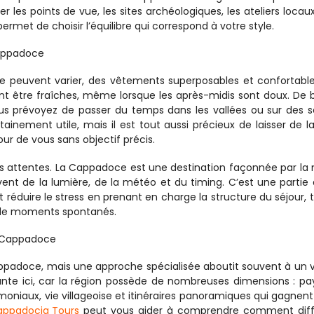
r les points de vue, les sites archéologiques, les ateliers locaux 
permet de choisir l’équilibre qui correspond à votre style.
Cappadoce
 peuvent varier, des vêtements superposables et confortable
nt être fraîches, même lorsque les après-midis sont doux. De 
us prévoyez de passer du temps dans les vallées ou sur des se
tainement utile, mais il est tout aussi précieux de laisser de la
r de vous sans objectif précis.
vos attentes. La Cappadoce est une destination façonnée par la n
ent de la lumière, de la météo et du timing. C’est une partie 
duire le stress en prenant en charge la structure du séjour, t
r de moments spontanés.
la Cappadoce
Cappadoce, mais une approche spécialisée aboutit souvent à un 
rtante ici, car la région possède de nombreuses dimensions : pa
imoniaux, vie villageoise et itinéraires panoramiques qui gagnent 
appadocia Tours
 peut vous aider à comprendre comment diffé