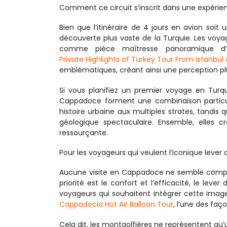
Comment ce circuit s’inscrit dans une expérie
Bien que l’itinéraire de 4 jours en avion soit 
découverte plus vaste de la Turquie. Les voya
comme pièce maîtresse panoramique d’
Private Highlights of Turkey Tour From Istanbul 
emblématiques, créant ainsi une perception plus
Si vous planifiez un premier voyage en Turqui
Cappadoce forment une combinaison particuliè
histoire urbaine aux multiples strates, tandis
géologique spectaculaire. Ensemble, elles cr
ressourçante.
Pour les voyageurs qui veulent l’iconique lever d
Aucune visite en Cappadoce ne semble complète
priorité est le confort et l’efficacité, le leve
voyageurs qui souhaitent intégrer cette image 
Cappadocia Hot Air Balloon Tour
, l’une des faç
Cela dit, les montgolfières ne représentent qu’