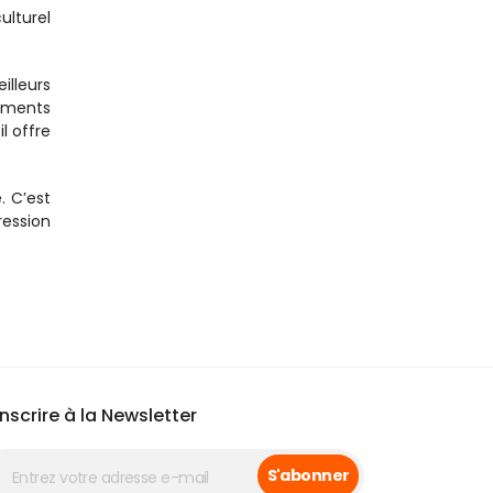
lturel 
lleurs 
ments 
 offre 
 C’est 
ession 
inscrire à la Newsletter
S'abonner