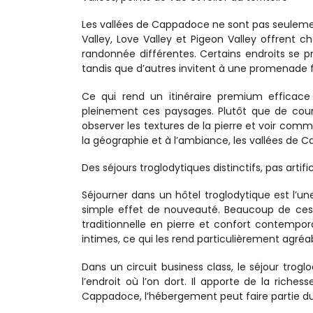
Les vallées de Cappadoce ne sont pas seulement b
Valley, Love Valley et Pigeon Valley offrent c
randonnée différentes. Certains endroits se 
tandis que d’autres invitent à une promenade fa
Ce qui rend un itinéraire premium efficace 
pleinement ces paysages. Plutôt que de courir
observer les textures de la pierre et voir comme
la géographie et à l’ambiance, les vallées de C
Des séjours troglodytiques distinctifs, pas artific
Séjourner dans un hôtel troglodytique est l’u
simple effet de nouveauté. Beaucoup de ces é
traditionnelle en pierre et confort contempo
intimes, ce qui les rend particulièrement agréa
Dans un circuit business class, le séjour trogl
l’endroit où l’on dort. Il apporte de la riche
Cappadoce, l’hébergement peut faire partie du ré