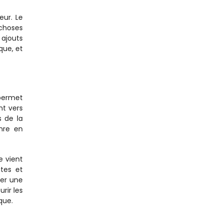
ur. Le 
choses 
ajouts 
ue, et 
ermet 
t vers 
 de la 
re en 
 vient 
tes et 
er une 
ir les 
que.