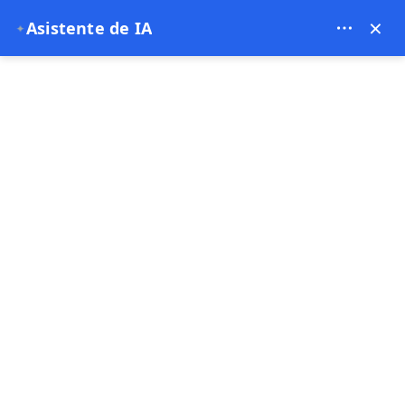
Bien Cappadocia Travel - 13914
×
Asistente de IA
✦
EUR
Eventos
página de inicio
Eventos
Eventos
Oferta especial
Oferta especial