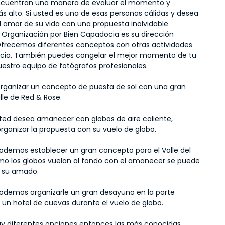
cuentran una manera de evaluar el momento y 
 alto. Si usted es una de esas personas cálidas y desea 
l amor de su vida con una propuesta inolvidable 
Organización por Bien Capadocia es su dirección 
Ofrecemos diferentes conceptos con otras actividades 
ia. También puedes congelar el mejor momento de tu 
uestro equipo de fotógrafos profesionales.
ganizar un concepto de puesta de sol con una gran 
alle de Red & Rose.
ed desea amanecer con globos de aire caliente, 
ganizar la propuesta con su vuelo de globo.
demos establecer un gran concepto para el Valle del 
o los globos vuelan al fondo con el amanecer se puede 
 su amado.
demos organizarle un gran desayuno en la parte 
e un hotel de cuevas durante el vuelo de globo.
y diferentes opciones entonces las más conocidas, 