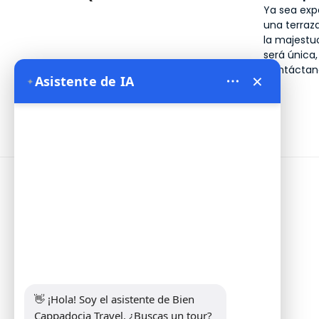
Ya sea exp
una terraz
la majestu
será
única,
Contáctano
×
✦
Asistente de IA
✨
Informaciones
Address:
Yeni Mahalle Lale Caddesi
No 6 Daire 5 Merkez/ Nevşehir
Teléfono:
+90 5307349440
Correo electrónico:
info@biencappadocia.com
👋 ¡Hola! Soy el asistente de Bien 
Cappadocia Travel. ¿Buscas un tour? 