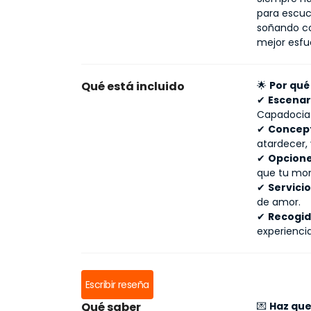
para escuch
soñando co
mejor esfu
Qué está incluido
🌟
Por qué
✔
Escenar
Capadocia 
✔
Concept
atardecer, 
✔
Opcione
que tu mo
✔
Servici
de amor.
✔
Recogid
experiencia
Escribir reseña
Qué saber
💌
Haz que