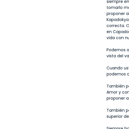
siempre en
tomarlo más
proponer a
Kapadokya 
correcta. 
en Capadoc
vida con n
Podemos or
vista del v
Cuando ust
podemos or
También po
Amor y com
proponer a
También po
superior d
Siempre ha