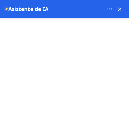
Bien Cappadocia Travel - 13914
×
Asistente de IA
✦
EUR
página de inicio
blogs
categorías
Capadocia
Gobeklitepe
Turquía
blogs
97 blog encontrado