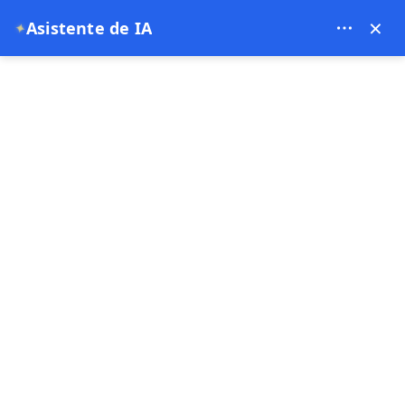
Bien Cappadocia Travel - 13914
×
✦
Asistente de IA
EUR
página de inicio
Un tour de 4 días en clase ejecutiva por C
Un tour de 4 días en
clase ejecutiva por
Capadocia: vuelos,
valles y alojamientos en
cuevas
06-07-2026
Capadocia ,
Turquía