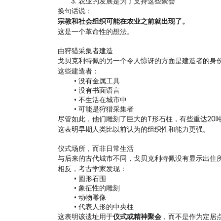
农业的发展是为了支持这些聚会
换句话说：
宗教和社会组织可能在农业之前就出现了。
这是一个革命性的想法。
由狩猎采集者建造
戈贝克利特佩的另一个令人惊讶的方面是建造者的身
这些建造者：
没有金属工具
没有书面语言
不生活在城市中
可能是狩猎采集者
尽管如此，他们雕刻了巨大的T形石柱，有些重达20
这表明早期人类比以前认为的组织性和能力更强。
仪式场所，而非日常生活
与后来的古代城市不同，戈贝克利特佩没有显示出住
相反，考古学家发现：
圆形石围
象征性的雕刻
动物雕像
代表人形的中央柱
这表明该遗址用于
仪式或精神聚会
，而不是作为定居