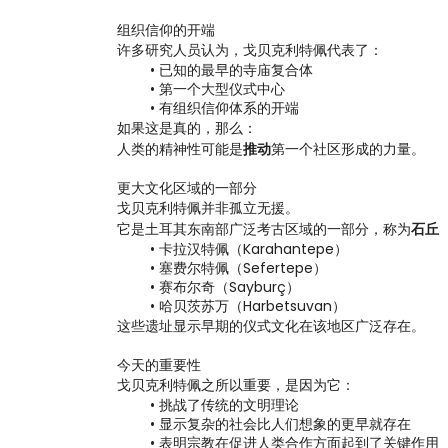
组织信仰的开端
许多研究人员认为，戈贝克利特佩代表了：
已知的最早的寺庙复合体
第一个大型仪式中心
有组织信仰体系的开端
如果这是真的，那么：
人类的精神性可能是
推动
第一个社区形成的力量。
更大文化区域的一部分
戈贝克利特佩并非孤立无援。
它是土耳其东南部广泛考古区域的一部分，称为
石丘（
卡拉汉特佩（Karahantepe）
塞费尔特佩（Sefertepe）
赛布尔奇（Sayburç）
哈贝茨苏万（Harbetsuvan）
这些遗址显示早期的仪式文化在该地区广泛存在。
今天的重要性
戈贝克利特佩之所以重要，是因为它：
挑战了传统的文明理论
显示复杂的社会比人们想象的更早就存在
表明宗教在促进人类合作方面起到了关键作用