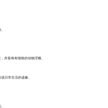
份。
吨，并装饰有细致的动物浮雕。
所或日常生活的迹象。
点。