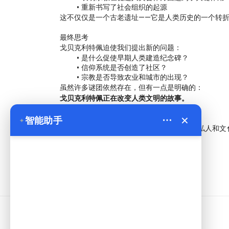
重新书写了社会组织的起源
这不仅仅是一个古老遗址——它是人类历史的一个转
最终思考
戈贝克利特佩迫使我们提出新的问题：
是什么促使早期人类建造纪念碑？
信仰系统是否创造了社区？
宗教是否导致农业和城市的出现？
虽然许多谜团依然存在，但有一点是明确的：
戈贝克利特佩正在改变人类文明的故事。
×
探索文明的起源
✦
智能助手
在
Bien Cappadocia Travel
，我们组织私人和文
旅行体验。
资讯