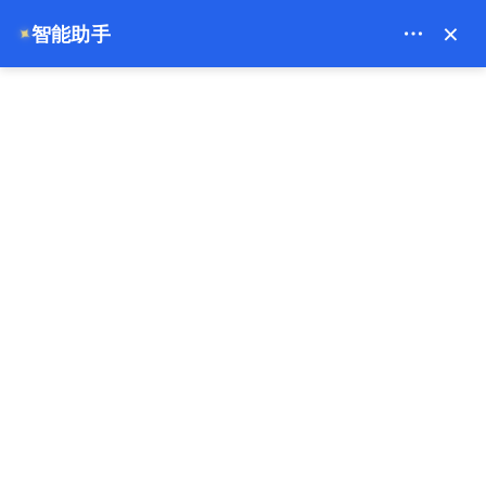
Bien Cappadocia Travel - 13914
×
智能助手
✦
EUR
主页
科尼亚和加泰罗尼亚克的私人旅游
科尼亚和加泰罗尼亚克的私人旅游
畅销书
1天
免费退货
现在付款
支付押金