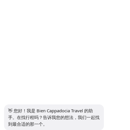
隐私政策
沟通
订阅时事通讯
订阅
社交媒体
👋 您好！我是 Bien Cappadocia Travel 的助
手。在找行程吗？告诉我您的想法，我们一起找
到最合适的那一个。
13914