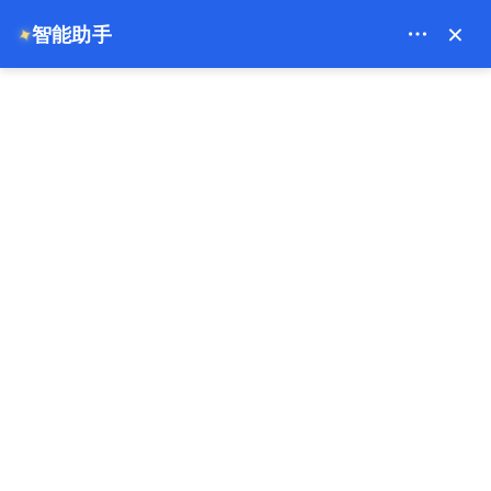
Bien Cappadocia Travel - 13914
×
智能助手
✦
EUR
主页
卡帕多奇亚三日游：首次游客的完美行程安排
卡帕多奇亚三日游：首次游客
的完美行程安排
18-03-2026
卡帕多西亚