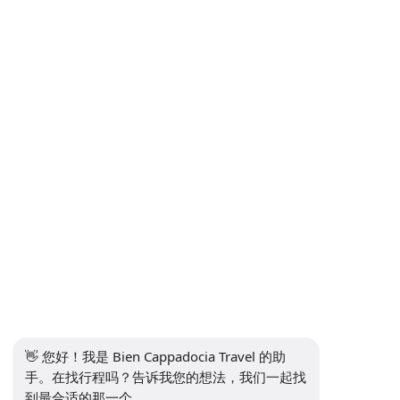
隐私和个人数据保护政策
隐私政策
沟通
订阅时事通讯
订阅
社交媒体
👋 您好！我是 Bien Cappadocia Travel 的助
手。在找行程吗？告诉我您的想法，我们一起找
到最合适的那一个。