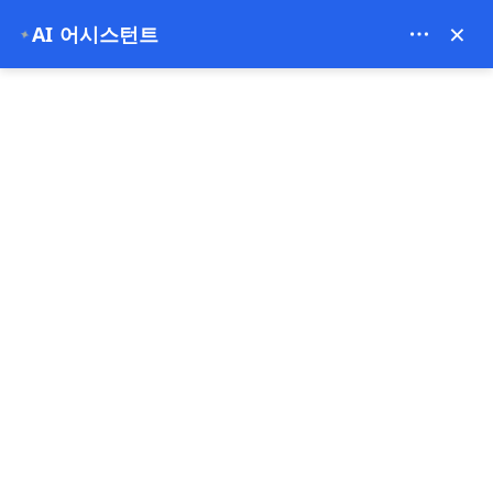
Bien Cappadocia Travel - 13914
×
AI 어시스턴트
✦
EUR
홈
카파도키아의 겨울: 평범함을 넘어서는 마법 같은 탈출
카파도키아의 겨울: 평범함을
넘어서는 마법 같은 탈출
06-01-2026
카파도키아