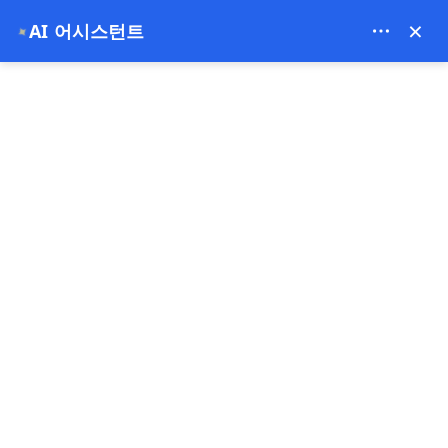
Bien Cappadocia Travel - 13914
×
AI 어시스턴트
✦
EUR
홈
초보 방문객을 위한 놓칠 수 없는 카파도키아 체험 7가지
초보 방문객을 위한 놓칠 수
없는 카파도키아 체험 7가지
08-07-2026
카파도키아 ,
터키