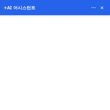
Bien Cappadocia Travel - 13914
×
✦
AI 어시스턴트
EUR
홈
터키 신혼여행 일정: 이스탄불, 카파도키아, 파묵칼레, 에페소스
터키 신혼여행 일정: 이스탄
불, 카파도키아, 파묵칼레, 에
페소스
03-07-2026
카파도키아 ,
터키