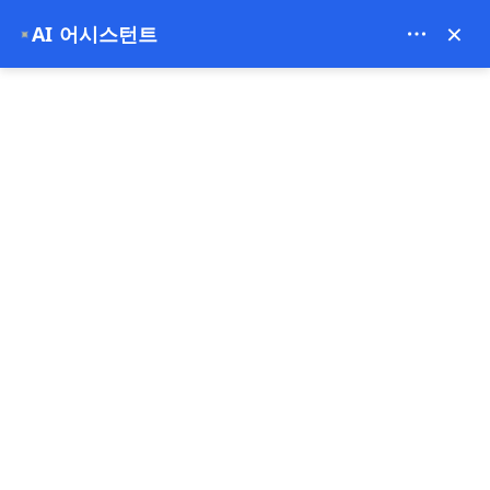
Bien Cappadocia Travel - 13914
×
AI 어시스턴트
✦
EUR
홈
카파도키아 그린 투어
카파도키아 그린 투어
베스트셀러
1일
무료 환불
지금 지불하세요
보증금 지불