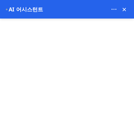
Bien Cappadocia Travel - 13914
×
AI 어시스턴트
✦
EUR
홈
카파도키아에서 보내는 3일: 첫 방문자를 위한 완벽한 일정
카파도키아에서 보내는 3일:
첫 방문자를 위한 완벽한 일정
18-03-2026
카파도키아