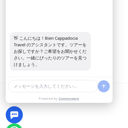
インフォメーション
Address:
Yeni Mahalle Lale Caddesi
No 6 Daire 5 Merkez/ Nevşehir
電話:
+90 5307349440
Eメール:
info@biencappadocia.com
👋 こんにちは！Bien Cappadocia 
Travel のアシスタントです。ツアーを
お探しですか？ご希望をお聞かせくだ
さい。一緒にぴったりのツアーを見つ
けましょう。
Powered by
Commoware