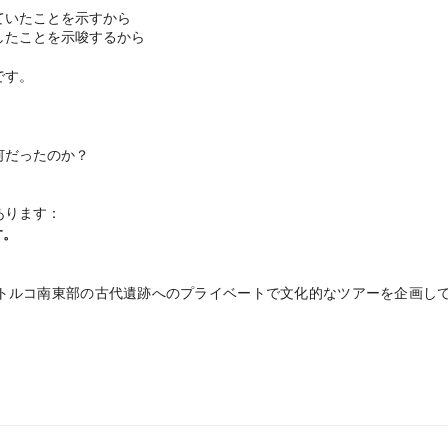
ていたことを示すから
したことを示唆するから
です。
：
何だったのか？
あります：
す。
epeやトルコ南東部の古代遺跡へのプライベートで文化的なツアーを企画し
。