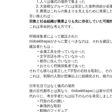
人々は儀式の場所で集まった
大規模なグループには安定した食料供給が必
農業はこれらの集まりを支えるために発展し
言い換えれば：
宗教と社会組織が農業よりも先に存在していた可能
これは革命的な考え方です。
狩猟採集者によって建設された
Göbeklitepeがさらに驚くべきなのは、それを
建設者たちは：
金属工具を持っていなかった
文字言語を持っていなかった
都市に住んでいなかった
おそらく狩猟採集者であった
それでも彼らは直立したT字型の石柱を彫刻し、その
これは、初期の人類が想像以上に組織化され、能力
日常生活ではなく儀式の場所
後の古代都市とは異なり、Göbeklitepeには家
代わりに、考古学者たちは以下のものを発見しまし
円形の石の囲い
象徴的な彫刻
動物のフィギュア