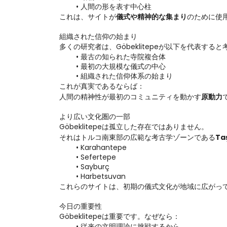
人間の形を表す中心柱
これは、サイトが
儀式や精神的な集まり
のために使
組織された信仰の始まり
多くの研究者は、Göbeklitepeが以下を代表する
最古の知られた寺院複合体
最初の大規模な儀式の中心
組織された信仰体系の始まり
これが真実であるならば：
人間の精神性が最初のコミュニティを動かす
原動力
より広い文化圏の一部
Göbeklitepeは孤立した存在ではありません。
それはトルコ南東部の広範な考古学ゾーンである
Ta
Karahantepe
Sefertepe
Sayburç
Harbetsuvan
これらのサイトは、初期の儀式文化が地域に広がっ
今日の重要性
Göbeklitepeは重要です。なぜなら：
従来の文明理論に挑戦するから