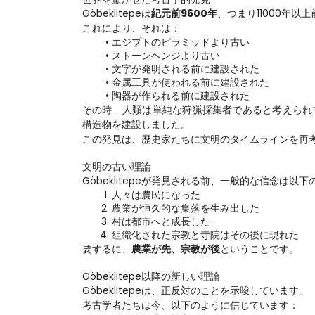
Göbeklitepeは
紀元前9600年
、つまり11000年以
これにより、それは：
エジプトのピラミッドより古い
ストーンヘンジより古い
文字が発明される前に建設された
金属工具が使われる前に建設された
陶器が作られる前に建設された
その時、人類は単純な狩猟採集者であると考えられ
構造物を建設しました。
この発見は、歴史家たちに文明のタイムラインを再
文明の古い理論
Göbeklitepeが発見される前、一般的な信念は以
人々は農民になった
農業が恒久的な集落を生み出した
村は都市へと成長した
組織化された宗教と寺院はその後に現れた
要するに、
農業が先、宗教が後
ということです。
Göbeklitepe以降の新しい理論
Göbeklitepeは、正反対のことを示唆しています。
考古学者たちは今、以下のように信じています：