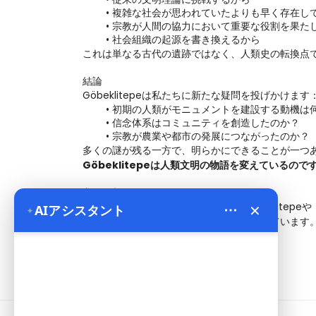
複雑な社会が思われていたよりも早く存在し
宗教が人間の協力において重要な役割を果た
社会組織の起源を書き換えるから
これは単なる古代の遺跡ではなく、人類史の転換点
結論
Göbeklitepeは私たちに新たな疑問を投げかけます
初期の人類がモニュメントを建設する動機は
信念体系はコミュニティを創造したのか？
宗教が農業や都市の発展につながったのか？
多くの謎が残る一方で、明らかにできることが一つ
Göbeklitepeは人類文明の物語を変えているので
文明の起源を発見する
×
Bien Cappadocia Travel
では、Göbeklit
✦
AIアシスタント
専門家のガイドと快適な旅行体験を提供しています