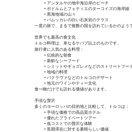
アンタルヤの地中海沿岸のビーチ
ボドルムとフェティエのターコイズの海岸線
黒海地域の山々
パムッカレの白い石灰岩のテラス
一度の旅で、まるで複数の国を訪れているかのよう
世界でも最高の食文化
トルコ料理は、単なるケバブ以上のものです。
旅行者に人気のある料理：
伝統的な朝食
新鮮なシーフード
シミットやギョズレメなどのストリートフー
地域の料理
バクラヴァなどのトルコのデザート
地元のワインやティー文化
食べ物だけでも訪れる価値があります。
手頃な贅沢
多くのヨーロッパの目的地と比較して、トルコは：
手頃な価格での高品質ホテル
優れたプライベートツアー
低コストでの贅沢な体験
長期滞在に対する素晴らしい価値