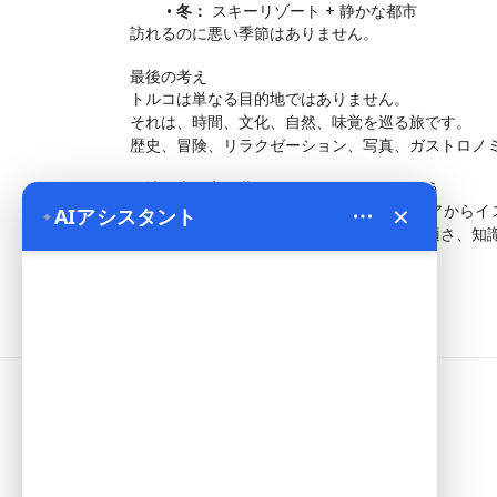
冬：
 スキーリゾート + 静かな都市
訪れるのに悪い季節はありません。
最後の考え
トルコは単なる目的地ではありません。
それは、時間、文化、自然、味覚を巡る旅です。
歴史、冒険、リラクゼーション、写真、ガストロノ
現地の専門家と共にトルコを発見しましょう
×
ビエンカッパドキア旅行
では、カッパドキアからイ
AIアシスタント
✦
で文化的なツアーをデザインしており、快適さ、知
インフォメーション
Address:
Yeni Mahalle Lale Caddesi
No 6 Daire 5 Merkez/ Nevşehir