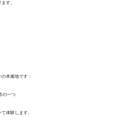
ります。
。
かの本拠地です：
市の一つ
いて体験します。