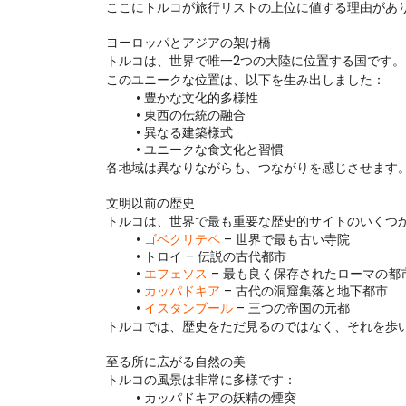
ここにトルコが旅行リストの上位に値する理由があ
ヨーロッパとアジアの架け橋
トルコは、世界で唯一2つの大陸に位置する国です。
このユニークな位置は、以下を生み出しました：
豊かな文化的多様性
東西の伝統の融合
異なる建築様式
ユニークな食文化と習慣
各地域は異なりながらも、つながりを感じさせます
文明以前の歴史
トルコは、世界で最も重要な歴史的サイトのいくつ
ゴベクリテペ
 – 世界で最も古い寺院
トロイ – 伝説の古代都市
エフェソス
 – 最も良く保存されたローマの都
カッパドキア
 – 古代の洞窟集落と地下都市
イスタンブール
 – 三つの帝国の元都
トルコでは、歴史をただ見るのではなく、それを歩
至る所に広がる自然の美
トルコの風景は非常に多様です：
カッパドキアの妖精の煙突