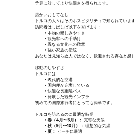
予算に対してより快適さを得られます。
温かいおもてなし
トルコの人々はそのホスピタリティで知られていま
訪問者はしばしば以下を挙げます：
本物の親しみやすさ
観光客への手助け
異なる文化への敬意
強い家族の伝統
あなたは見知らぬ人ではなく、歓迎される存在と感
移動のしやすさ
トルコには：
現代的な空港
国内便が充実している
快適な長距離バス
発展した観光インフラ
初めての国際旅行者にとっても簡単です。
トルコを訪れるのに最適な時期
春（4月〜5月）：
 完璧な天候
秋（9月〜10月）：
 理想的な気温
夏：
 ビーチに最適