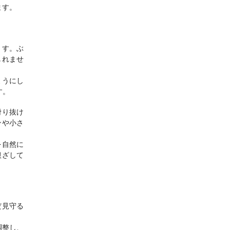
ます。
ます。ぶ
しれませ
ようにし
す。
滑り抜け
ンや小さ
を自然に
根ざして
だ見守る
。
調整し、