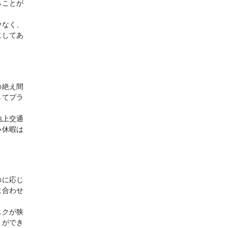
ることが
少なく、
にしてあ
の絶え間
してプラ
地上交通
い休暇は
のに応じ
に合わせ
スクが狭
とができ