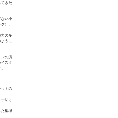
れてきた
ばない小
ング）、
魅力の多
のように
ャンの演
の
イスタ
す。
レットの
る手助け
れた聖域