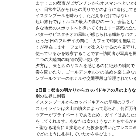
ます：この都市がビザンチンからオスマンへといか
か、日常生活がそれらの周りでどのように進化して
イスタンブールを味わう、ただ見るだけではない
短い旅行ではトルコの最大の喜びの一つ、会話とし
さな地元のスポットへと導いてくれます—蒸気の立
バターやピスタチオの風味が感じられる繊細なバク
たった1日のフルデイの間に「カフェで時間を無駄
くが存在します：フェリーが出入りするのを見守り
使っているかを観察することです—訪問者が写真を
二つの大陸間の時間の賢い使い方
夕方は、東と西のリズムを感じるのに絶好の瞬間で
奏を聞いたり、ゴールデンホルンの眺めを楽しみな
ンブールツアー
のホテルや交通手段は管理されてい
2日目：都市の明かりからカッパドキアの月のよう
別の世界に到着
イスタンブールからカッパドキアへの早朝のフライ
スカイラインは火山の噴火によって彫られ、何百万
ツアーがプライベートであるため、ガイドはあなた
をしてくれます。あなたは次のようなことをするか
– 聖なる場所に直接彫られた教会を描いたフレスコ
でどのように礼拝していたかを学びます。