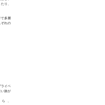
したり、
市で多層
れぞれの
プライベ
短い旅が
ら、