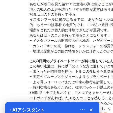
あなたが朝日を見た後すぐに空港の列に急ぐことが
地元の職人の工房を訪れたりする時間が通常はあり
写真以上のものを持って帰る
イスタンブールに飛び戻るまでに、あなたはトル
的、もう一つは素朴で地質的です。この短い旅行で
場所をどれだけ個人的に体験できたかが重要です。
あなたは以下のことを持って帰ることになります：
– イスタンブールの旧市街の心の地図、ただのドー
– カッパドキアの光、静けさ、テクスチャーの感覚
– 地理と歴史がこの国の特性をいかに形作ったのか
この3日間のプライベートツアーが特に適している人
この短い逃避は、特に以下のような方に適していま
– 限られた休暇時間を持ち、トルコの多様性を意味
– 固定のグループスケジュールよりもプライベート
– より長いヨーロッパまたは中東の旅行を計画して
– 特別な機会を祝うために、標準パッケージ以上の
3日間で「全てを見尽くす」ことはできません—そ
ートガイドがあれば、たくさんのことを感じること
どのようにして世界の見方を変えることができるか
×
もし、コンパクトな旅行をしな
AIアシスタント
✦