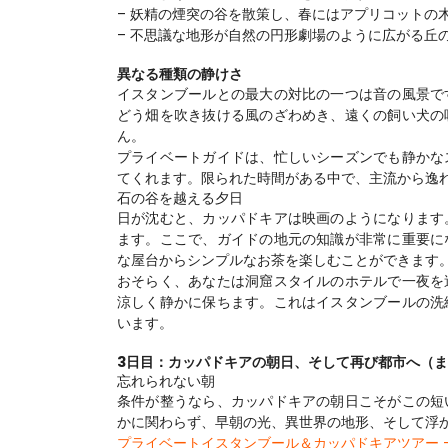
– 妖精の煙突の谷を散策し、春にはアプリコットの
– 不思議な地形が自然の円形劇場のように広がる丘
異なる種類の静けさ
イスタンブールとの最大の対比の一つは音の風景で
どう畑を吹き抜ける風のざわめき、遠くの飼い犬の
ん。
プライベートガイドは、忙しいシーズンでも静かな
てくれます。限られた時間がある中で、主流から逸
石の谷を越える夕日
日が沈むと、カッパドキアは映画のようになります
ます。ここで、ガイドの地元の知識が非常に重要に
な屋台からシンプルなお茶を楽しむことができます
おそらく、あなたは洞窟スタイルのホテルで一夜を
涼しく静かに保ちます。これはイスタンブールの洗
います。
3日目：カッパドキアの朝日、そして再び都市へ（
忘れられない朝
条件が整うなら、カッパドキアの朝日こそがこの短
かに関わらず、早朝の光、異世界の地形、そして浮
プライベートイスタンブール＆カッパドキアツアー - 