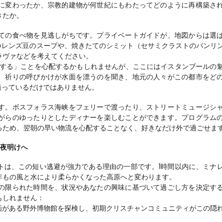
に変わったか、宗教的建物が何世紀にもわたってどのように再構築さ
きたか。
ての食べ物を見逃しがちです。プライベートガイドが、地図からは選
つレンズ豆のスープや、焼きたてのシミット（セサミクラストのパンリ
ラヴァなどを考えてください。
にする」ことを心配するかもしれませんが、ここにはイスタンブールの
、祈りの呼びかけが水面を漂うのを聞き、地元の人々がこの都市をど
撮っているだけではありません。
す。ボスフォラス海峡をフェリーで渡ったり、ストリートミュージシ
がらのゆったりとしたディナーを楽しむことができます。プログラム
るため、翌朝の早い物流を心配することなく、好きなだけ外で過ごせま
な夜明けへ
トは、この短い逃避が強力である理由の一部です。1時間以内に、ミナ
年もの風と水により柔らかくなった高原へと変わります。
の限られた時間を、状況やあなたの興味に基づいて過ごし方を決定す
もしれません：
画がある野外博物館を探検し、初期クリスチャンコミュニティがこの隠