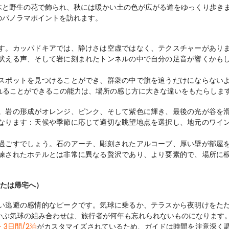
木と野生の花で飾られ、秋には暖かい土の色が広がる道をゆっくり歩き
のパノラマポイントを訪れます。
す。カッパドキアでは、静けさは空虚ではなく、テクスチャーがあり
吠える声、そして岩に刻まれたトンネルの中で自分の足音が響くかも
スポットを見つけることができ、群衆の中で旗を追うだけにならない
れることができるこの能力は、場所の感じ方に大きな違いをもたらしま
。岩の形成がオレンジ、ピンク、そして紫色に輝き、最後の光が谷を
なります：天候や季節に応じて適切な眺望地点を選択し、地元のワイ
。
過ごすでしょう。石のアーチ、彫刻されたアルコーブ、厚い壁が部屋
練されたホテルとは非常に異なる贅沢であり、より要素的で、場所に
または帰宅へ）
い逃避の感情的なピークです。気球に乗るか、テラスから夜明けをた
かぶ気球の組み合わせは、旅行者が何年も忘れられないものになります
3日間/2泊
がカスタマイズされているため、ガイドは時間を注意深く