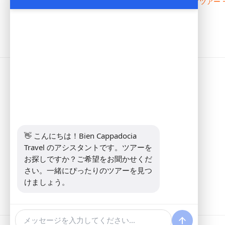
プライベートイスタンブール＆カッパドキアツアー - 
インフォメーション
Address:
Yeni Mahalle Lale Caddesi
No 6 Daire 5 Merkez/ Nevşehir
電話:
+90 5307349440
Eメール:
info@biencappadocia.com
👋 こんにちは！Bien Cappadocia 
Travel のアシスタントです。ツアーを
お探しですか？ご希望をお聞かせくだ
さい。一緒にぴったりのツアーを見つ
けましょう。