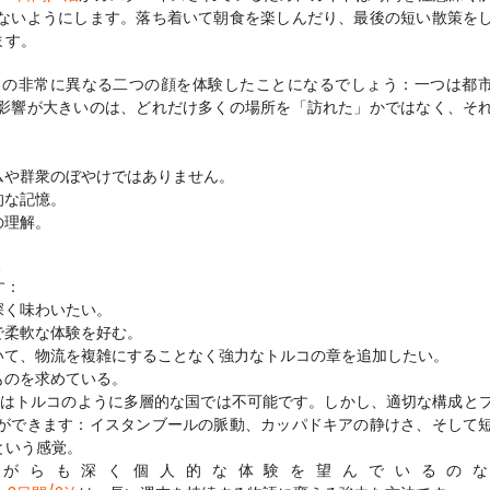
ないようにします。落ち着いて朝食を楽しんだり、最後の短い散策を
ます。
コの非常に異なる二つの顔を体験したことになるでしょう：一つは都
影響が大きいのは、どれだけ多くの場所を「訪れた」かではなく、そ
ムや群衆のぼやけではありません。
的な記憶。
の理解。
す：
深く味わいたい。
で柔軟な体験を好む。
いて、物流を複雑にすることなく強力なトルコの章を追加したい。
ものを求めている。
れはトルコのように多層的な国では不可能です。しかし、適切な構成と
ができます：イスタンブールの脈動、カッパドキアの静けさ、そして
という感覚。
がらも深く個人的な体験を望んでいるのな