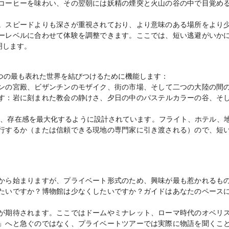
コーヒーを味わい、その翌朝には妖精の煙突と火山の谷の中で目覚め
。スピードよりも深さが重視されており、より意味のある場所をより
ーレベルに合わせて体験を調整できます。ここでは、短い逃避がいか
明します。
つの最も表れた世界を結びつけるために機能します：
ンの宮殿、ビザンチンのモザイク、街の市場、そして二つの大陸の間
す：岩に刻まれた教会の静けさ、夕日の中のパステルカラーの谷、そ
え、存在感を最大化するように設計されています。フライト、ホテル、
行するか（または信頼できる現地の専門家に引き渡される）ので、短
から始まりますが、プライベート形式のため、興味が最も惹かれるも
たいですか？博物館は少なくしたいですか？ガイドはあなたのペース
が期待されます。ここではドームやミナレット、ローマ時代のオベリ
」へと急ぐのではなく、プライベートツアーでは実際に物語を聞くこ