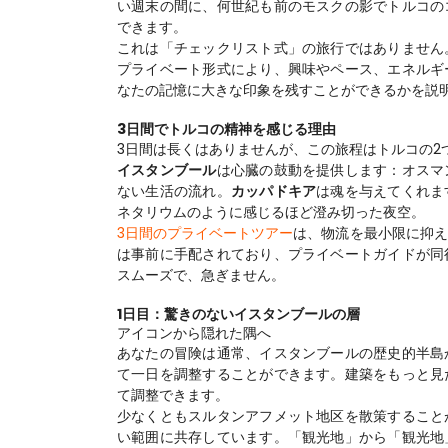
い週末の間に、何世紀も前のモスクの影でトルコの
できます。
これは「チェックリスト式」の旅行ではありません
プライベート形式により、興味やペース、エネルギ
なたの記憶に大きな印象を残すことができるかを説
3日間でトルコの精神を感じる理由
3日間は長くはありませんが、この旅程はトルコの2
イスタンブール
は心臓の鼓動を提供します：オスマ
ない生活の流れ。
カッパドキア
は魂を与えてくれま
ネタリウムのように感じるほど澄み切った夜空。
3日間のプライベートツアー
は、物流を最小限に抑
は事前に手配されており、プライベートガイドが同
スムーズで、急ぎません。
1日目：驚きのないイスタンブールの層
アイコンから隠れた隅へ
あなたの冒険は通常、イスタンブールの歴史的半島
て一日を調整することができます。建築をもっと見
て調整できます。
少なくともスルタンアフメット地区を散策すること
い範囲に共存しています。「観光地」から「観光地