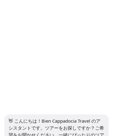
プライバシーおよび個人データ保護ポリシー
プライバシーポリシー
コンタクト
ニュースレターを購読します
購読
ソーシャルメディア
👋 こんにちは！Bien Cappadocia Travel のア
シスタントです。ツアーをお探しですか？ご希
望をお聞かせください。一緒にぴったりのツア