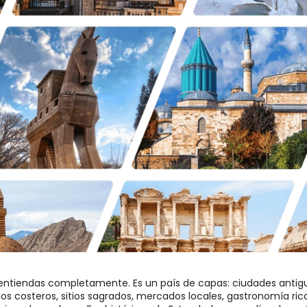
e las experiencias más icónicas del país, con globos que elevan sobre valles y chimeneas de hadas al amanecer. Los vuelos en globo dependen del clima y de la aprobación oficial, pero cuando operan, suelen ser lo más destacado del viaje. Incluso sin el vuelo en globo, Capadocia es inolvidable. Puedes explorar el Museo al Aire Libre de Göreme, visitar ciudades subterráneas, caminar por valles, ver tradiciones de cerámica en Avanos, disfrutar de vistas panorámicas desde Uçhisar y alojarte en un hotel con estilo cueva que se siente completamente diferente de una estancia en la ciudad.

Éfeso y Pamukkale: Historia antigua y maravilla natural Para los viajeros que buscan el lado clásico de Turquía, Éfeso y Pamukkale son imprescindibles. Éfeso es uno de los mejores lugares en Turquía para sentir el poder del mundo antiguo. Calles de mármol, la Biblioteca de Celso, el Gran Teatro, ruinas romanas y historia sagrada hacen que sea una parada muy significativa para los amantes de la cultura. Pamukkale ofrece una experiencia completamente diferente. Sus terrazas blancas de travertino y aguas termales crean uno de los paisajes naturales más singulares de Turquía. Sobre las terrazas, la antigua ciudad de Hierápolis añade historia a la belleza. Juntos, Pamukkale y Hierápolis ofrecen a los viajeros tanto un drama natural como una atmósfera antigua en un solo destino. Añadir Éfeso y Pamukkale a unas vacaciones en Turquía le da al viaje mayor profundidad. Se va más allá de Estambul y Capadocia y se empieza a entender cuán amplio y variado es realmente el país.

Göbekli Tepe y Mesopotamia: Para viajeros que buscan algo más profundo Algunas personas quieren más que la ruta clásica. Para ellas, el sureste de Turquía puede ser una de las partes más poderosas del viaje. Göbekli Tepe, Şanlıurfa, Harran, Gaziantep, Monte Nément y los paisajes mesopotámicos ofrecen un lado completamente diferente de Turquía. Esta región conecta arqueología, fe, historia antigua, cultura culinaria y tradiciones vivas. Solo Göbekli Tepe puede cambiar el tono emocional de un viaje. No es solo otro sitio arqueológico. Se siente como un lugar donde la historia humana se vuelve más grande, más antigua y más misteriosa. Şanlıurfa añade atmósfera sagrada y cultura local. Gaziantep aporta una gastronomía mundial, bazares, pistachos, baklava y patrimonio culinario. Esta ruta es perfecta para viajeros que ya han visto los puntos destacados clásicos o que desean unas vacaciones con más historia, más significado y más originalidad.

Gastronomía turca: Una razón para viajar solo por ella La comida es uno de los mayores placeres de viajar en Turquía. Unas vacaciones en Turquía nunca deberían ser solo museos y paisajes. Deberían incluir desayunos largos, restaurantes locales, platos regionales, visitas a mercados, café turco, baklava, kebabs, mezes, pan fresco, sabores de aldea y hospitalidad familiar. Cada región tiene un sabor diferente. Estambul ofrece una mezcla de influencia otomana, comida callejera, mariscos, cultura de panadería y gastronomía moderna. Capadocia te da kebab de cerámica, vinos locales, platos de aldea y sabores anatolios lentos. Gaziantep te ofrece baklava de pistacho, kebabs, especias y una de las identidades culinarias más fuertes de Turquía. Hatay, Adana y Şanlıurfa traen sabores audaces, carnes asadas, mezes, especias y profundas tradiciones alimentarias regionales. Para muchos viajeros, los mejores recuerdos no solo son lo que vieron. Son lo que degustaron.

Por qué vale la pena un viaje privado a Turquía Turquía es un país hermoso, pero no siempre es sencillo de planear. Las distancias entre regiones pueden ser largas. Los vuelos internos, traslados al aeropuerto, horarios en museos, ubicaciones de hoteles, calidad de guías, reservas para globos y el ritmo diario importan. Si la ruta no está bien planificada, los viajeros pueden perder tiempo, energía y comodidad. Por eso, unas vacaciones privadas en Turquía marcan la diferencia. Con un itinerario privado, tu viaje se diseña según tus intereses y tu horario. No sigues una ruta en bus llena de gente. No pierdes tiempo esperando a desconocidos. No apresuras sitios que merecen más atención. Puedes enfocarte en lo que te importa: historia, fotografía, comida, compras, aventuras suaves, patrimonio religioso, arqueología, hoteles boutique o simplemente un ritmo de viaje más lento y cómodo. La guía privada también transforma tu experiencia en cada lugar. No solo ves monumentos. Los entiendes. Esa es el verdadero valor.

Mejores rutas de vacaciones en Turquía para primeros visitantes Si es tu primera vez en Turquía, estas rutas funcionan especialmente bien: Estambul y Capadocia Este es el mejor itinerario corto para primerizos. Te da el contraste entre la energía imperial de Estambul y los valles mágicos de Capadocia. Funciona bien de 3 a 5 días y es perfecto para parejas, familias y viajeros con tiempo limitado. Bien Cappadocia Travel ya destaca escapadas privadas en Estambul y Capadocia para quienes quieren estos dos lugares emblemáticos en un itinerario corto y suave. Estambul, Capadocia, Éfeso y Pamukkale Este es uno de los mejores recorridos clásicos en Turquía. Combina cultura urbana, paisajes de ensueño, ruinas antiguas y belleza natural. Funciona bien de 6 a 8 días y ofrece una experiencia sólida y primera de Turquía. Estambul, Capadocia y Göbekli Tepe Esta ruta es ideal para viajeros que desean historia con profundidad emocional. Conecta la historia imperial de Estambul, la civilización de cuevas de Capadocia y el misterio antiguo de Göbekli Tepe. Tour privado 