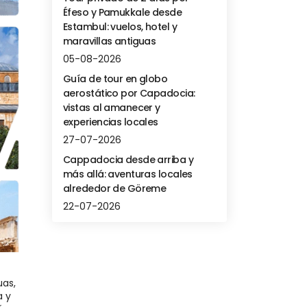
Éfeso y Pamukkale desde
Estambul: vuelos, hotel y
maravillas antiguas
05-08-2026
Guía de tour en globo
aerostático por Capadocia:
vistas al amanecer y
experiencias locales
27-07-2026
Cappadocia desde arriba y
más allá: aventuras locales
alrededor de Göreme
22-07-2026
completo en Turquía Para quienes tienen más tiempo, un tour privado puede incluir Estambul, Capadocia, Konya, Pamukkale, Éfeso, Şanlıurfa, Göbekli Tepe, Gaziantep y más. Es la mejor opción para quienes quieren un recorrido completo y personalizado en lugar de un paquete estándar.

¿Para