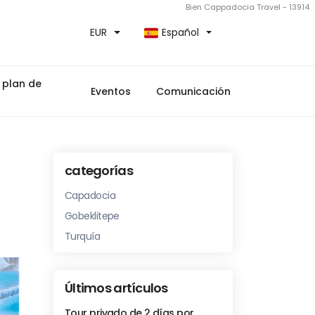
Bien Cappadocia Travel - 13914
EUR
Español
 plan de
Eventos
Comunicación
categorías
Capadocia
Gobeklitepe
Turquía
Últimos artículos
Tour privado de 2 días por