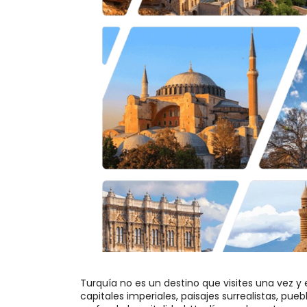
Turquía no es un destino que visites una vez y entiendas completamente. Es un país de capas: ciudades antiguas, capitales imperiales, paisajes surrealistas, pueblos costeros, sitios sagrados, mercados locales, gastronomía rica y profunda hospitalidad. Un día puedes estar caminando por las calles históricas de Estambul, y unos días después puedes estar viendo globos de aire caliente elevarse sobre Capadocia o frente a las terrazas blancas de Pamukkale. Eso es lo que hace que unas vacaciones en Turquía sean tan potentes. No se trata solo de ver lugares emblemáticos. Se trata de sentir el contraste entre lugares, culturas, paisajes e historias. Desde el Bósforo hasta chimeneas de hadas, desde ruinas romanas hasta ciudades subterráneas, desde desayuno turco hasta vistas al atardecer, Turquía ofrece a los viajeros un viaje que se siente emocional, colorido e inolvidable.

Pero para experimentar Turquía de manera adecuada, la planificación importa. Un viaje privado bien diseñado en Turquía te ayuda a evitar tours en grupo apresurados, logística confusa, largos traslados y visitas genéricas. En cambio, tu viaje se vuelve fluido, personal y adaptado a la forma en que deseas viajar.

Por qué Turquía es uno de los destinos vacacionales más gratificantes del mundo Turquía ofrece algo raro: una increíble variedad en un solo país. Puedes comenzar en Estambul, donde Europa y Asia se encuentran a través del Bósforo. Puedes continuar hacia Capadocia, donde los valles volcánicos y chimeneas de hadas crean uno de los paisajes más mágicos del mundo. Puedes explorar Éfeso, una de las ciudades antiguas más impresionantes del Mediterráneo, y luego visitar las terrazas blancas de Pamukkale y sus aguas termales. Puedes adentrarte en el sureste de Turquía con Göbekli Tepe, Şanlıurfa, Gaziantep y Mesopotamia. O puedes construir unas vacaciones más tranquilas centradas en la comida, cultura, hoteles boutique, aldeas locales, fotografía, compras y experiencias privadas. Por eso Turquía funciona para tantos tipos de viajeros. Las parejas acuden por romance y paisajes. Las familias vienen por historia, comodidad y experiencias únicas. Los viajeros de lujo disfrutan de guías privados, hoteles cueva, alojamientos boutique y planificación sin complicaciones. Los amantes de la gastronomía vienen por la cocina regional. Los amantes de la cultura buscan ruinas, mezquitas, museos, bazares y civilizaciones antiguas. Los visitantes primerizos vienen porque Turquía les da más de lo que esperaban. Unas vacaciones en Turquía pueden ser cortas y poderosas, o largas y profundamente inmersivas. La clave es escoger la ruta adecuada.

Empieza tus vacaciones en Turquía en Estambul Para muchos viajeros, Estambul es el comienzo perfecto. No es solo la ciudad más famosa de Turquía. Es una de las ciudades más fascinantes del mundo. Estambul combina historia bizantina, arquitectura otomana, mercados locales, barrios frente al mar, patios de mezquitas, jardines palaciegos, paseos en ferry y una comida inolvidable. El corazón histórico de la ciudad incluye lugares emblemáticos como Hagia Sophia, la Mezquita Azul, el Palacio Topkapi, el Hipódromo, el Gran Bazar y el Bazar de las Especias. Pero Estambul nunca debería sentirse como un lista de comprobación. Con un guía privado, la ciudad se vuelve más fácil de entender. Aprendes por qué importa Hagia Sophia, cómo vivían los sultanes otomanos en el Palacio Topkapi, qué significa el Bósforo para la ciudad y cómo la vida diaria se mueve entre Europa y Asia. Un tour privado en Estambul da a tus vacaciones una base más sólida porque te ayuda a comprender Turquía antes de avanzar al resto del país.

Capadocia: El paisaje de ensueño de Turquía Ninguna vacación en Turquía está completa sin Capadocia. Capadocia es el lugar que los viajeros sueñan antes de llegar — y recuerdan mucho después de partir. Chimeneas de hadas, iglesias cavadas en la roca, ciudades subterráneas, valles, miradores panorámicos, hoteles cueva y globos de aire caliente al amanecer hacen de la región una de las experiencias de viaje más emotivas en Turquía. Un vuelo en globo en Capadocia es una d