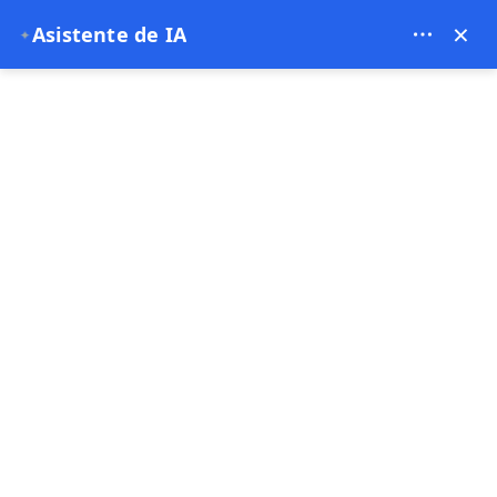
Bien Cappadocia Travel - 13914
×
Asistente de IA
✦
EUR
Estambul
página de inicio
Estambul
Estambul
Mejor vendido
Oferta especial